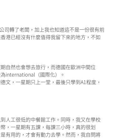
後來公司轉了老闆，加上我也知道這不是一份很有前
然香港已經沒有什麼值得我留下來的地方，不如
假期自然也會想去旅行，而德國在歐洲中間位
rnational（國際化）。
德文，一星期只上一堂，最後只學到A1程度，
找到人工很低的中餐館工作。同時，我又在學校
港幣，一星期有五課，每課三小時，真的很划
言是有用的，才會有動力去學。然而，我自問將