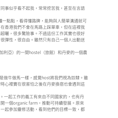
有同事似乎看不起我，常常挖苦我，甚至在言語
要懂一點點，看得懂路牌，能夠與人簡單溝通就可
，在香港我們不會在馬路上踩單車，但在這裡我
到超曬，很多驚險事。不過這份工作其實也很好
，很彈性，很自由。雖然只有自己一個人出動送
利亞）的一間hostel（旅館）和丹麥的一個農
是做牛做馬一樣，感覺host將我們視為奴隸。雖
當時心裡實在很害怕之後在丹麥換宿也會遇到這
農藥。一起工作的義工有來自不同國家的，也有丹
rganic farm，推動可持續發展。原來
，一起參加靈修活動，看到他們的目標一致，都