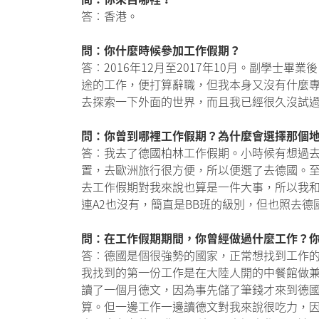
答︰香港。
問：你什麼時候參加工作假期？
答︰2016年12月至2017年10月。副學
途的工作，便打算辭職，但我本身又沒有什麼
去探索一下外面的世界，而且我已經很久沒試
問：你曾到哪裡工作假期？為什麼會選擇那個
答︰我去了德國柏林工作假期。小時候有想過
置，去歐洲旅行很方便，所以便選了去德國。至於城
去工作假期對我來說也算是一件大事，所以我和
連A2也沒有，簡直是BB班的級別，但也照去德
問：在工作假期期間，你曾經做過什麼工作？
答︰德國是個很強勢的國家，正常想找到工作
我找到的第一份工作是在大陸人開的中餐館做
讀了一個月德文，因為事先儲了筆錢才來到德
算。但一邊工作一邊讀德文對我來說很吃力，