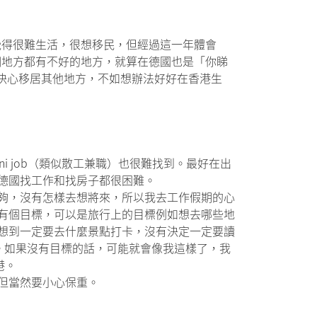
覺得很難生活，很想移民，但經過這一年體會
個地方都有不好的地方，就算在德國也是「你睇
你沒決心移居其他地方，不如想辦法好好在香港生
 job（類似散工兼職）也很難找到。最好在出
德國找工作和找房子都很困難。
夠，沒有怎樣去想將來，所以我去工作假期的心
有個目標，可以是旅行上的目標例如想去哪些地
想到一定要去什麼景點打卡，沒有決定一定要讀
別。如果沒有目標的話，可能就會像我這樣了，我
港。
但當然要小心保重。