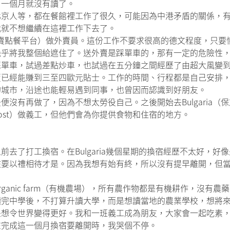
了一個月就沒有讀了。
北京人等，都在餐館裡工作了很久，可能因為中港矛盾的關係，
我就不想繼續在這裡工作下去了。
網上外賣點餐平台）做外賣員。這份工作不要求很高的德文程度，只
幾乎將我整個給遮住了。送外賣是踩單車的，那有一定的危險性
踩單車，試過差點炒車，也試過在五分鐘之間經歷了由超大風變
賣已經能賺到三至四歐元貼士。工作的時間、行程都是自己安排
的城市，沿途也能輕易遇到同事，也曾因而認識到好朋友。
有再做了，因為不想太勞役自己。之後開始去Bulgaria（保加
ost）做義工，但他們會為你提供食物和住宿的地方。
。
去了打工換宿。在Bulgaria幾個星期的換宿經歷不太好，好像
該要以禮相待才是。因為我想有始有終，所以沒有提早離開，但
ganic farm（有機農場），所有農作物都是有機耕作，沒有
中學後，不打算升讀大學，而是想讀當地的農業學校，想將來開一個o
是想令世界變得更好。我和一班義工成為朋友，大家會一起吃素
在完成這一個月換宿要離開時，我哭個不停。