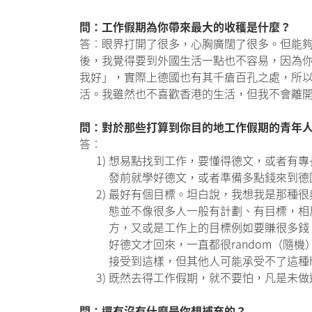
問：工作假期為你帶來最大的收穫是什麼？
答︰眼界打開了很多，心胸廣闊了很多。但能
後，我覺得要到外國生活一點也不容易，因為
我好」，實際上德國也有其千瘡百孔之處，所以最好
活。我雖然也不喜歡香港的生活，但我不會離
問：對於那些打算到你目的地工作假期的青年
答︰
1)
想易點找到工作，要懂得德文，或者有專長
發前就學好德文，或者準備多點錢來到德
2)
最好有個目標。坦白說，我想我是那種很
態並不像很多人一般有計劃、有目標，相
方，又或是工作上的目標例如要賺很多錢
好德文才回來，一直都很random（
接受到這樣，但其他人可能承受不了這種
3)
既然去得工作假期，就不要怕，凡是未做
問：還有沒有什麼是你想補充的？