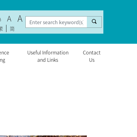
A
A
A
繁
简
ence
Useful Information
Contact
ing
and Links
Us