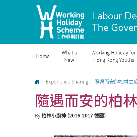
Labour D
The Gove
What's
Working Holiday for
Home
New
Hong Kong Youths
Go to Home Page
Experience Sharing
隨遇而安的柏林之
隨遇而安的柏
By
柏林小廚神 (2016-2017 德國)