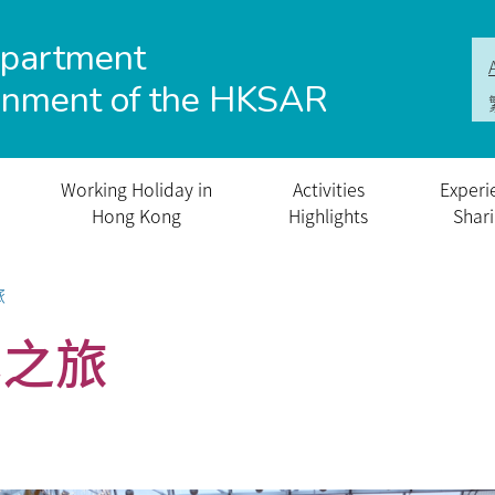
epartment
rnment of the HKSAR
Working Holiday in
Activities
Experi
Hong Kong
Highlights
Shar
旅
林之旅