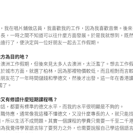
士畢業後，我在唱片鋪做店員，我喜歡我的工作，因為我喜歡音樂。
專長，一時之間不知道可以往什麼方面發展。於是我就想到，既
過遠行了，便決定與一位好朋友一起去工作假期。
地方為目的地？
去澳洲工作假期，但後來見太多人去澳洲，太泛濫了。想去工作
市方面，就選了柏林，因為那裡物價較低，而且相對而言較為inte
朋友花了一年時間儲錢和學德文，然後才出發。這一年在香港讀
國了。
你又有修讀什麼短期課程嗎？
的話，都要有標準的德文水平，而我的水平很明顯是不夠的。
兼職侍應，通常像我這種不懂德文，又沒什麼專長的人，就只能
國，所以生活不成問題。其實一個課程的學費只需要一千至二千
因為我覺得學習語言除了要努力之外，也需要說服自己學這個語