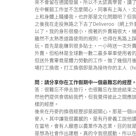
來不會留在德國發展，所以不太認真學習，讀
在中餐館工作並不怎麼開心，同事有上海人、
上和身體上騷擾我。也許那是文化問題吧？但
之後我在走投無路之下去了Deliveroo（
以了。我的身形很瘦小，揹著的外賣箱很大，
雖然不太熟悉道路使用的規則，也得在馬路上
玩，首先是能賺到很多貼士，一小時送一次外
外賣，但柏林是全球數一數二最多單車使用者
但送外賣畢竟是體力勞動的工作，做了幾個月後便沒
場打工換宿，打工換宿即是為接待你的主人（h
問：請分享你在工作假期中一個最難忘的經歷
答︰很難忘不停去旅行，也很難忘在旅途結束之前
然他們提供食宿給我們，但我覺得彼此之間應
樣的經歷。
後來在丹麥的換宿經歷卻是超開心。那是一個or
麥人。其中讓我很震撼的，是有丹麥義工說他讀完
在當地，會有人願意以農業作為志業，目的就
是想為社會作出建樹，真的令我很感動，所以