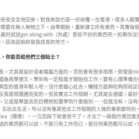
夠安安全全地回來，對我來說也是一份收穫。在香港，很多人都
你需要在無人無物之下，由零開始，重新建立所有東西。其實每
試試get along with（共處）那些不好的東西吧。如果
開，因為這始終是我成長的地方。
人，你能否給他們三個貼士？
，尤其是設計或者電腦方面的，否則會有很多局限，即使是mini
國後再學德文，學到有一定程度才開始找工作。要有心理準備在
典型的香港年輕人吧，沒什麼雄心壯志，賺錢方面夠吃夠用就足
反我是很隨遇而安的。但其實去工作假期，尤其是去德國，最好
，又或是學語言的目標例如要學到什麼級別……但我沒有，沒有
隨機）去玩去生活，所以沒有像其他去工作假期的人做的事那麼特
hea（隨便），一沉百踩下就會受不了，才去了一兩個月便回香
過的東西都可以試，不是只有工作而已，是任何東西都可以試，