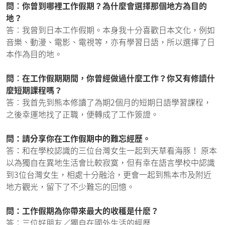
問︰你曾到哪裡工作假期？為什麼會選擇那個地方為目的
地？
答︰我曾到日本工作假期。本身我十分喜歡日本文化，例如
音樂、動漫、電影、電視等，亦有學習日語，所以選擇了日
本作為目的地。
問︰在工作假期期間，你曾經做過什麼工作？你又有修讀什
麼短期課程嗎？
答︰我首先到熊本修讀了為期2個月的短期日語學習課程，
之後幸運地找了正職，便轉成了工作簽證。
問：請分享你在工作假期中的難忘經歷。
答：和在學校認識的三位台灣女生一起到天草看海豚！ 原本
以為獨自在異地生活會比較寂寞，但有幸在語言學校中認識
到3位台灣女生，相處十分融洽，更會一起到熊本市及附近
地方觀光，留下了不少難忘的回憶。
問：工作假期為你帶來最大的收穫是什麽？
答︰三位好朋友／獨自在國外生活的經歷