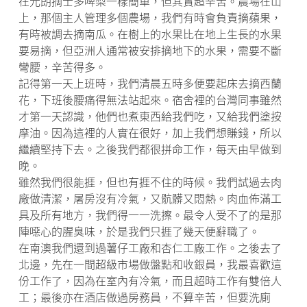
在元朗摘士多啤梨一樣簡單，但其實超辛苦。農場在山
上，那個主人管理多個農場，我們有時會負責摘蘋果，
有時被調去摘南瓜。在樹上的水果比在地上生長的水果
要易摘，但亞洲人通常被安排摘地下的水果，需要不斷
彎腰，辛苦得多。
記得第一天上班時，我們清晨五時多便要起床去摘西蘭
花，下班後腰痛得無法站起來。宿舍裡的台灣同事雖然
才第一天認識，他們也煮東西給我們吃，又給我們塗按
摩油。因為這裡的人實在很好，加上我們想賺錢，所以
繼續堅持下去。之後我們都很拼命工作，每天由早做到
晚。
雖然我們很能捱，但也有捱不住的時候。我們試過去肉
廠做清潔，屠房沒有冷氣，又骯髒又悶熱。肉血佈滿工
具及所有地方，我們得一一洗擦。最令人受不了的是那
陣噁心的腥臭味，於是我們只捱了幾天便辭職了。
在南澳我們還到過薯仔工廠和杏仁工廠工作。之後去了
北邊，先在一間超級市場做盤點和收銀員，我最喜歡這
份工作了，因為在室內有冷氣，而且超時工作有雙倍人
工；最後亦在酒店做過房務員，不算辛苦，但要洗廁