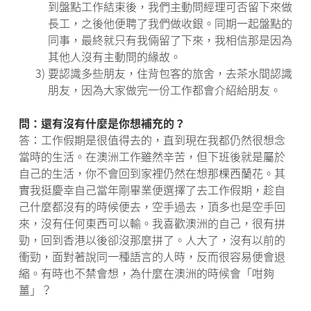
到盤點工作結束後，我們主動問經理可否留下來做
長工，之後他便聘了我們做收銀。同期一起盤點的
同事，最終就只有我倆留了下來，我相信那是因為
其他人沒有主動問的緣故。
3)
要認識多些朋友，住背包客的旅舍，去茶水間認識
朋友，因為大家做完一份工作都會介紹給朋友。
問：還有沒有什麼是你想補充的？
答：工作假期是很值得去的，直到現在我都仍然很想念
當時的生活。在澳洲工作雖然辛苦，但下班後就是屬於
自己的生活，你不會回到家裡仍然在想那棵西蘭花。其
實我挺慶幸自己當年剛畢業便選擇了去工作假期，趁自
己什麼都沒有的時候便去，空手過去，頂多也是空手回
來，沒有任何東西可以輸。我喜歡澳洲的自己，很有拼
勁，回到香港以後卻沒那麼拼了。人大了，沒有以前的
衝勁，面對著說同一種語言的人時，反而很容易便會退
縮。有時也不禁會想，為什麼在澳洲的時候會「咁夠
薑」？