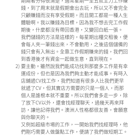
期兩者分得很清楚，通常星期一至五就主力工作賺
錢，到了周末就是假期會出去玩，所以又不會完全
只顧賺錢而沒有享受假期，而且開工都是一種人生
體驗啊。我以賺錢為目標，因為我不想去完工作假
期後，什麼都沒有帶回香港，又變回白紙一張。
我們儲錢的方法是這樣的，每星期出糧交租後，便
會每人夾一筆錢出來，不會動用，之後這個儲備的
錢只會有入無出。全靠工作假期賺來的錢，我們回
到香港後才有資金一起做生意，直到現在。
2)
要主動。雖然說我們能成功找到那麼多工作是有幸
運成份，但也是因為我們夠主動才能成事。有時入
店鋪遞CV找工作，我們知道有很多人比我們更早
就遞了CV，但其實店方需要的只是一個人，而那
個人是誰根本就不重要。所以我們會多走一步，除
了放下CV以外，還會找經理聊天，過幾天再來拜
訪，讓他記得我們。澳洲人性格都很友善，會願意
與你聊天的。
又例如超級市場的工作，一開始我們找經理時，他
們剛巧需要人做盤點工作，便請了我們做短期工。