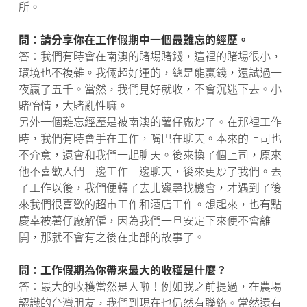
所。
問：請分享你在工作假期中一個最難忘的經歷。
答︰我們有時會在南澳的賭場賭錢，這裡的賭場很小，
環境也不複雜。我倆超好運的，總是能贏錢，還試過一
夜贏了五千。當然，我們見好就收，不會沉迷下去。小
賭怡情，大賭亂性嘛。
另外一個難忘經歷是被南澳的薯仔廠炒了。在那裡工作
時，我們有時會手在工作，嘴巴在聊天。本來的上司也
不介意，還會和我們一起聊天。後來換了個上司，原來
他不喜歡人們一邊工作一邊聊天，後來更炒了我們。丟
了工作以後，我們便轉了去北邊尋找機會，才遇到了後
來我們很喜歡的超市工作和酒店工作。想起來，也有點
慶幸被薯仔廠解僱，因為我們一旦安定下來便不會離
開，那就不會有之後在北部的故事了。
問：工作假期為你帶來最大的收穫是什麼？
答︰最大的收穫當然是人啦！例如我之前提過，在農場
認識的台灣朋友，我們到現在也仍然有聯絡。當然還有