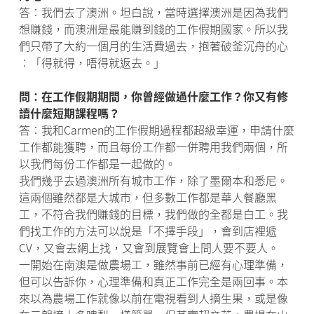
答︰我們去了澳洲。坦白說，當時選擇澳洲是因為我們
想賺錢，而澳洲是最能賺到錢的工作假期國家。所以我
們只帶了大約一個月的生活費過去，抱著破釜沉舟的心
︰「得就得，唔得就返去。」
問：在工作假期期間，你曾經做過什麼工作？你又有修
讀什麼短期課程嗎？
答︰我和Carmen的工作假期過程都超級幸運，申請什麼
工作都能獲聘，而且每份工作都一併聘用我們兩個，所
以我們每份工作都是一起做的。
我們幾乎去過澳洲所有城市工作，除了墨爾本和悉尼。
這兩個雖然都是大城市，但多數工作都是華人餐廳黑
工，不符合我們賺錢的目標，我們做的全都是白工。我
們找工作的方法可以說是「不擇手段」，會到店裡遞
CV，又會去網上找，又會到展覽會上問人要不要人。
一開始在南澳是做農場工，雖然事前已經有心理準備，
但可以告訴你，心理準備和真正工作完全是兩回事。本
來以為農場工作就像以前在電視看到人摘生果，或是像