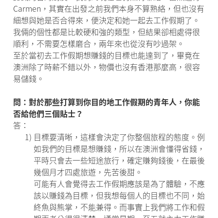
Carmen，其實在出發之前我們本身不算熟絡，但也沒有
細想與她是否合得來，便決定和她一起去工作假期了。
我倆的個性都是比較硬和強的類型，但結果卻相處得很
順利，不需要怎樣磨合，兩年來也從沒有吵過架。
至於當初去工作假期想賺錢的目標也能達到了，畢竟在
澳洲除了時薪不錯以外，物價也沒有香港那麼高，很容
易儲錢。
問：對於那些打算到你目的地工作假期的青年人，你能
否給他們三個貼士？
答：
1)
目標要清晰，這樣會決定了你整個旅程的態度。例
如我們的目標是想賺錢，所以在澳洲會懂得省錢，
平時只會去一些短途旅行，確定賺夠錢後，在最後
幾個月才四處旅遊，先苦後甜。
可能有人會覺得去工作假期應該是為了體驗，不應
該以賺錢為目標，但我想每個人的目標也不同，始
終魚與熊掌，不能兼得。而事實上我們將工作和假