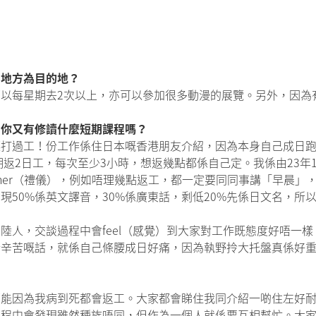
個地方為目的地？
以每星期去2次以上，亦可以參加很多動漫的展覽。另外，因為
？你又有修讀什麼短期課程嗎？
打過工！份工作係住日本嘅香港朋友介紹，因為本身自己成日跑e
一星期返2日工，每次至少3小時，想返幾點都係自己定。我係由23年
nner（禮儀），例如唔理幾點返工，都一定要同同事講「早晨」
50%係英文譯音，30%係廣東話，剩低20%先係日文名，所
陸人，交談過程中會feel（感覺）到大家對工作既態度好唔一
辛苦嘅話，就係自己條腰成日好痛，因為執野拎大托盤真係好重，
可能因為我病到死都會返工。大家都會睇住我同介紹一啲住左好
程中會發現雖然種族唔同，但作為一個人就係要互相幫忙。大家好