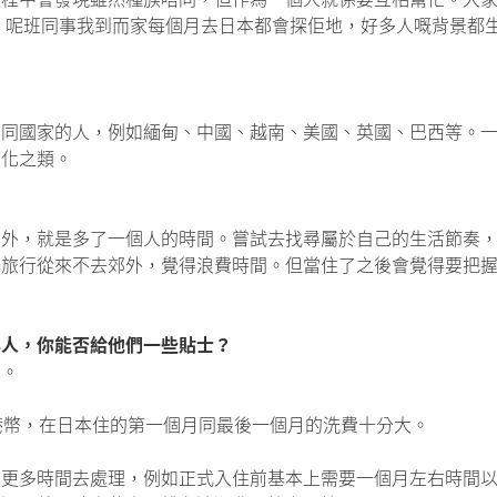
兼職），呢班同事我到而家每個月去日本都會探佢地，好多人嘅背景
同國家的人，例如緬甸、中國、越南、美國、英國、巴西等。一年
文化之類。
流外，就是多了一個人的時間。嘗試去找尋屬於自己的生活節奏
去旅行從來不去郊外，覺得浪費時間。但當住了之後會覺得要把
年人，你能否給他們一些貼士？
心。
港幣，在日本住的第一個月同最後一個月的洗費十分大。
留更多時間去處理，例如正式入住前基本上需要一個月左右時間