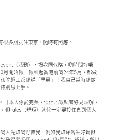
有很多朋友住東京，隨時有照應。
vent（活動）、場次同代購，啲時間好唔
10月開始做，做到返香港前嘅24年5月，都做
，夜晚返工都係講「早晨」！我自己當時係做
以特別易上手。
樣。日本人係愛完美，但佢地嘅執著好易理解，
但rules（規矩）就係一定要拎住直到個大
耐嘅人先知嘅野俾我，例如我知睇醫生好貴但
難得響呢個moment（時間點）認識，所以