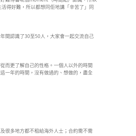
都生活得好難，所以都想同佢地講「辛苦了」同
間認識了30至50人，大家會一起交流自己
，從而更了解自己的性格。一個人以外的時間
握這一年的時間，沒有做過的、想做的，盡全
以及很多地方都不租給海外人士；合約需不需