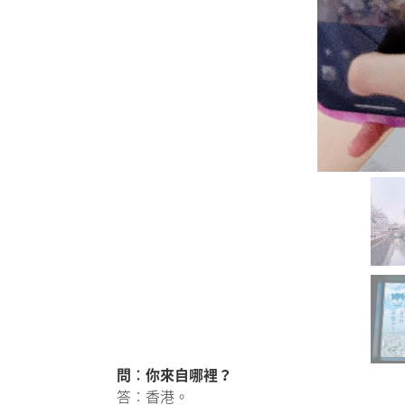
問︰你來自哪裡？
答︰香港。