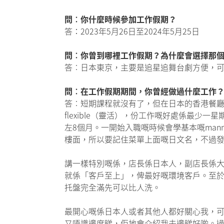
問︰你什麼時候參加工作假期？
答：2023年5月26日至2024年5月25日
問︰你曾到哪裡工作假期？為什麼會選擇那
答︰日本東京，主要是追星追舞台劇方便，可
問︰在工作假期期間，你曾經做過什麼工作
答︰短期課程就沒有了，但在日本的香港餐廳
flexible（靈活），份工作嘅好處係最少
左8個月。一開始入職嘅時候會學基本嘅ma
樓面，所以要記住菜單上面嘅日文名，不過發現
講一樣特別嘅係，店長係日本人，副店長係大
就係「客戶至上」，俾最好嘅環境客戶。至於
托盤完全滿先可以比人洗。
最開心嘅係日本人或者其他人都好關心我，
又唔識邊度睇，佢地會介紹我去邊睇好啲。過