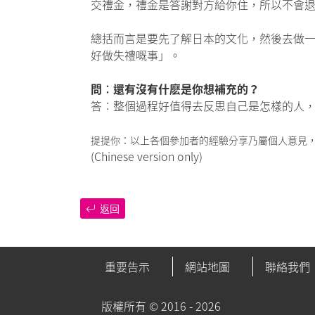
交禮金，禮金是答謝對方給你住，所以不會
總括而言是要先了解日本的文化，然後去做
好做失禮嘅事」。
問︰還有沒有什麽是你想補充的？
答︰整個過程好值得去反思自己是怎樣的人，希望
提提你：以上各個參加者的經驗分享乃屬個人意見
(Chinese version only)
返回
重要告示
網站地圖
聯絡我們
版權所有 ©
2016 - 2026