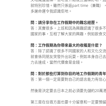
就特別珍惜。雖然只係返part time（
多謝命運令我認識佢地。
問：請分享你在工作假期中的難忘經歷。
答：其實很多，上班和因為興趣認識了很多不
國家的事，互相了解大家的興趣，例如飲食
問：工作假期為你帶來最大的收穫是什麽？
答︰除了認識了很多不同國家的人和文化交
就會係同朋友突發外出玩耍，例如本身自己
力去達成，當然代價會是金錢。
問：對於那些打算到你目的地工作假期的青
答：第一個一定是要對自己的語言能力有信
然後是決定要去日本之前必須要先儲約20萬
第三是在住宿方面也要十分留意和一定要預