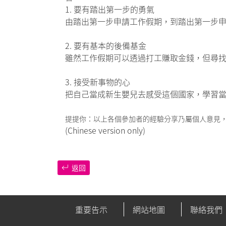
1. 要有踏出第一步的勇氣
由踏出第一步申請工作假期，到踏出第一步
2. 要有基本的後備基金
雖然工作假期可以透過打工賺取金錢，但尋找
3. 接受新事物的心
把自己當成新生嬰兒去感受這個國家，學習
提提你：以上各個參加者的經驗分享乃屬個人意見
(Chinese version only)
返回
重要告示
網站地圖
聯絡我們