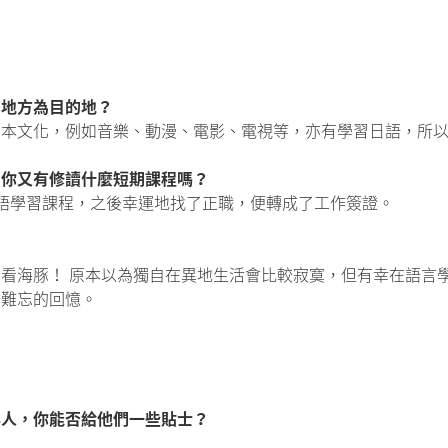
個地方為目的地？
日本文化，例如音樂、動漫、電影、電視等，亦有學習日語，所
？你又有修讀什麼短期課程嗎？
語學習課程，之後幸運地找了正職，便轉成了工作簽證。
看海豚！ 原本以為獨自在異地生活會比較寂寞，但有幸在語言
少難忘的回憶。
年人，你能否給他們一些貼士？