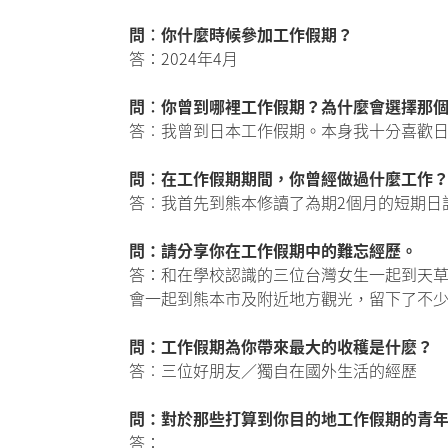
問︰你什麼時候參加工作假期？
答：2024年4月
問︰你曾到哪裡工作假期？為什麼會選擇那
答︰我曾到日本工作假期。本身我十分喜歡
問︰在工作假期期間，你曾經做過什麼工作
答︰我首先到熊本修讀了為期2個月的短期日
問：請分享你在工作假期中的難忘經歷。
答：和在學校認識的三位台灣女生一起到天草
會一起到熊本市及附近地方觀光，留下了不
問：工作假期為你帶來最大的收穫是什麽？
答︰三位好朋友／獨自在國外生活的經歷
問：對於那些打算到你目的地工作假期的青
答：