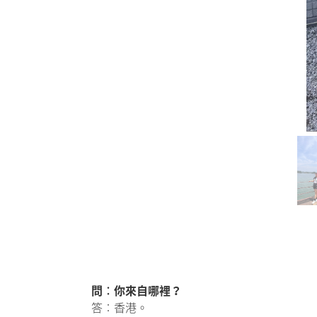
問︰你來自哪裡？
答︰香港。