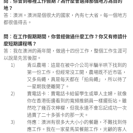
問︰你曾到哪裡工作假期？為什麼會選擇那個地方為目的
地？
答︰澳洲。澳洲是個很大的國家，內有七大省，每一個地方
都很值得去。
問︰在工作假期期間，你曾經做過什麼工作？你又有修讀什
麼短期課程嗎？
答︰我在澳洲的兩年間，做過十四份工作，整個工作生涯可
以說是先苦後甜。
1)
青瓜農場︰這是在被中介公司半騙半哄下找到的
第一份工作，但經常沒工開，農場既不近市區，
又多烏蠅，真是每天都在「拍烏蠅」，所以待了
一星期我便離開了。
2)
賣電話卡︰賣電話卡給留學生或華人主婦，就像
你在香港街邊看到的寬頻推銷員一樣擺街站。雖
然吃了幾百次檸檬，但我永遠不會忘記成功一次
過賣了二十多張卡的那一天。
3)
侍應︰澳洲有很多大大小小的餐廳，不難找到侍
應工作。我在一家星馬菜餐館工作，光顧的客人