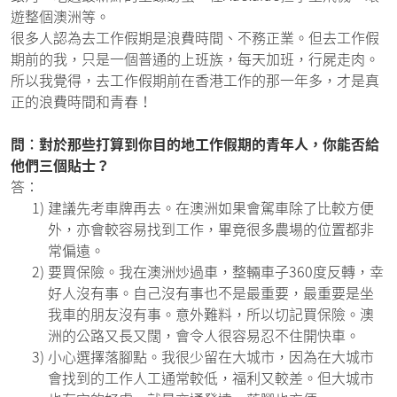
遊整個澳洲等。
很多人認為去工作假期是浪費時間、不務正業。但去工作假
期前的我，只是一個普通的上班族，每天加班，行屍走肉。
所以我覺得，去工作假期前在香港工作的那一年多，才是真
正的浪費時間和青春！
問︰對於那些打算到你目的地工作假期的青年人，你能否給
他們三個貼士？
答：
1)
建議先考車牌再去。在澳洲如果會駕車除了比較方便
外，亦會較容易找到工作，畢竟很多農場的位置都非
常偏遠。
2)
要買保險。我在澳洲炒過車，整輛車子360度反轉，幸
好人沒有事。自己沒有事也不是最重要，最重要是坐
我車的朋友沒有事。意外難料，所以切記買保險。澳
洲的公路又長又闊，會令人很容易忍不住開快車。
3)
小心選擇落腳點。我很少留在大城市，因為在大城市
會找到的工作人工通常較低，福利又較差。但大城市