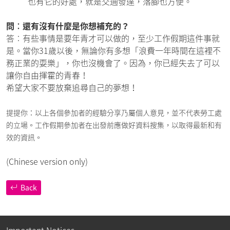
也有它的好處，就是交通發達，落腳也方便。
問︰還有沒有什麼是你想補充的？
答︰有些事情是要年青才可以做的，至少工作假期這件事就
是。當你31歲以後，無論你有多想「浪費一年時間在這裡不
務正業的耍樂」，你也沒機會了。因為，你已經失去了可以
讓你自由揮霍的青春！
希望大家不要放棄追尋自己的夢想！
提提你：以上各個參加者的經驗分享乃屬個人意見，並不代表勞工處
的立場。工作假期參加者在出發前應做好資料搜集，以取得最新和有
效的資訊。
(Chinese version only)
Back
Important Notices