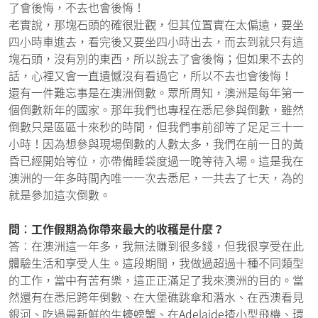
了會後悔，不去也會後悔！
老實說，那塊石頭的確很壯觀，但其位置實在太偏遠，要坐
四小時車進去，看完後又要坐四小時出去，而去到就只有這
塊石頭，沒有別的東西，所以說去了會後悔；但如果不去的
話，心裡又會一直遺憾沒有看過它，所以不去也會後悔！
還有一件難忘事是在澳洲倒數。眾所周知，澳洲是每年第一
個倒數新年的國家。那年我們也專程在悉尼參與倒數，雖然
倒數只是區區十來秒的時間，但我們事前卻等了足足三十一
小時！因為想參與現場倒數的人數太多，我們在前一日的黃
昏已經開始等位，亦帶備睡袋度過一晚等待入場。這是我在
澳洲的一年多時間內唯一一次去悉尼，一共去了七天，為的
就是參加這次倒數。
問︰工作假期為你帶來最大的收穫是什麼？
答︰在澳洲這一年多，我無法賺到很多錢，但我很享受在此
體驗生活和享受人生。這段期間，我做過超過十種不同類型
的工作，當中有苦有樂，這正正滿足了我來澳洲的目的。當
然還有在悉尼跨年倒數、在大堡礁跳傘和潛水、在西澳看見
銀河、吃過最新鮮的生蠔螃蟹、在Adelaide揸小型飛機、環