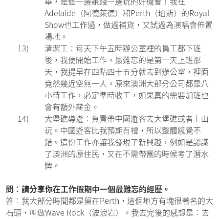
華，是個一邊賺錢一邊玩的好機會！我在
Adelaide（阿德萊德）和Perth（珀斯）的Royal
Show也工作過，做過補貨，又試過為演唱會佈置
場地。
13)
清潔工︰每天下午五時辦公室裡的員工都下班
後，我便開始工作。最難忘的是第一天上班那
天，我提早在四點四十五分就去到辦公室，裡面
竟然幾近空無一人。原來澳洲大部分公司都是八
小時工作，必定準時收工，如果真的需要加班也
會有額外薪金。
14)
大堡礁導遊︰負責帶中國遊客去大堡礁或者上山
玩。中國遊客比我預期有禮，所以整體感覺不
錯。這份工作亦讓我發現了新興趣，例如是認識
了澳洲的原住民，又在不需帶團的時候考了潛水
牌。
問︰請分享你在工作假期中一個最難忘的經歷。
答︰我大部分時間都是留在Perth，這個地方有塊很著名的大
石頭，叫做Wave Rock（波浪岩）。我去完後的感想是︰去