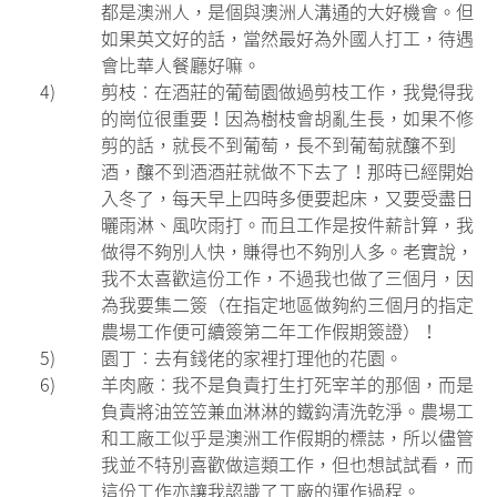
都是澳洲人，是個與澳洲人溝通的大好機會。但
如果英文好的話，當然最好為外國人打工，待遇
會比華人餐廳好嘛。
4)
剪枝︰在酒莊的葡萄園做過剪枝工作，我覺得我
的崗位很重要！因為樹枝會胡亂生長，如果不修
剪的話，就長不到葡萄，長不到葡萄就釀不到
酒，釀不到酒酒莊就做不下去了！那時已經開始
入冬了，每天早上四時多便要起床，又要受盡日
曬雨淋、風吹雨打。而且工作是按件薪計算，我
做得不夠別人快，賺得也不夠別人多。老實說，
我不太喜歡這份工作，不過我也做了三個月，因
為我要集二簽（在指定地區做夠約三個月的指定
農場工作便可續簽第二年工作假期簽證）！
5)
園丁︰去有錢佬的家裡打理他的花園。
6)
羊肉廠︰我不是負責打生打死宰羊的那個，而是
負責將油笠笠兼血淋淋的鐵鈎清洗乾淨。農場工
和工廠工似乎是澳洲工作假期的標誌，所以儘管
我並不特別喜歡做這類工作，但也想試試看，而
這份工作亦讓我認識了工廠的運作過程。