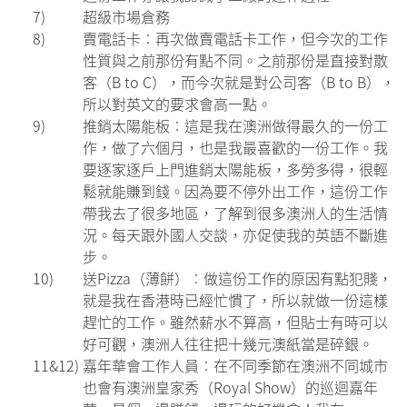
7)
超級市場倉務
8)
賣電話卡︰再次做賣電話卡工作，但今次的工作
性質與之前那份有點不同。之前那份是直接對散
客（B to C），而今次就是對公司客（B to B），
所以對英文的要求會高一點。
9)
推銷太陽能板︰這是我在澳洲做得最久的一份工
作，做了六個月，也是我最喜歡的一份工作。我
要逐家逐戶上門進銷太陽能板，多勞多得，很輕
鬆就能賺到錢。因為要不停外出工作，這份工作
帶我去了很多地區，了解到很多澳洲人的生活情
況。每天跟外國人交談，亦促使我的英語不斷進
步。
10)
送Pizza（薄餅）︰做這份工作的原因有點犯賤，
就是我在香港時已經忙慣了，所以就做一份這樣
趕忙的工作。雖然薪水不算高，但貼士有時可以
好可觀，澳洲人往往把十幾元澳紙當是碎銀。
11&12)
嘉年華會工作人員︰在不同季節在澳洲不同城市
也會有澳洲皇家秀（Royal Show）的巡迴嘉年