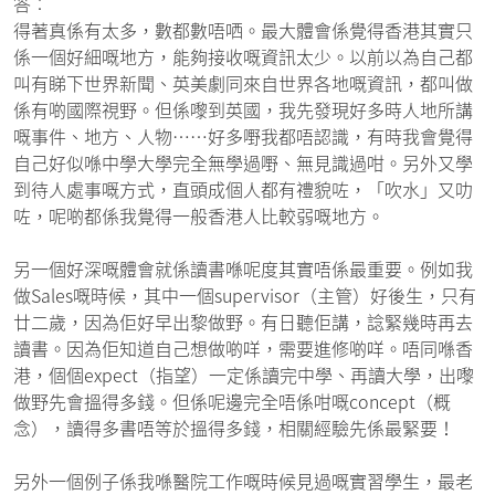
答︰
得著真係有太多，數都數唔哂。最大體會係覺得香港其實只
係一個好細嘅地方，能夠接收嘅資訊太少。以前以為自己都
叫有睇下世界新聞、英美劇同來自世界各地嘅資訊，都叫做
係有啲國際視野。但係嚟到英國，我先發現好多時人地所講
嘅事件、地方、人物……好多嘢我都唔認識，有時我會覺得
自己好似喺中學大學完全無學過嘢、無見識過咁。另外又學
到待人處事嘅方式，直頭成個人都有禮貌咗，「吹水」又叻
咗，呢啲都係我覺得一般香港人比較弱嘅地方。
另一個好深嘅體會就係讀書喺呢度其實唔係最重要。例如我
做Sales嘅時候，其中一個supervisor（主管）好後生，只有
廿二歲，因為佢好早出黎做野。有日聽佢講，諗緊幾時再去
讀書。因為佢知道自己想做啲咩，需要進修啲咩。唔同喺香
港，個個expect（指望）一定係讀完中學、再讀大學，出嚟
做野先會搵得多錢。但係呢邊完全唔係咁嘅concept（概
念），讀得多書唔等於搵得多錢，相關經驗先係最緊要！
另外一個例子係我喺醫院工作嘅時候見過嘅實習學生，最老