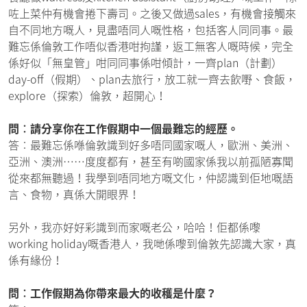
咗上菜仲有機會捲下壽司。之後又做過sales，有機會接觸來
自不同地方嘅人，見盡唔同人嘅性格，包括客人同同事。最
難忘係倫敦工作唔似香港咁拘謹，返工無客人嘅時候，完全
係好似「無皇管」咁同同事係咁傾計，一齊plan（計劃）
day-off（假期）、plan去旅行，放工就一齊去飲嘢、食飯，
explore（探索）倫敦，超開心！
問︰請分享你在工作假期中一個最難忘的經歷。
答︰最難忘係喺倫敦識到好多唔同國家嘅人，歐洲、美洲、
亞洲、澳洲……度度都有，甚至有啲國家係我以前孤陋寡聞
從來都無聽過！我學到唔同地方嘅文化，仲認識到佢地嘅語
言、食物，真係大開眼界！
另外，我亦好好彩識到而家嘅老公，哈哈！佢都係嚟
working holiday嘅香港人，我哋係嚟到倫敦先認識大家，真
係有緣份！
問︰工作假期為你帶來最大的收穫是什麼？