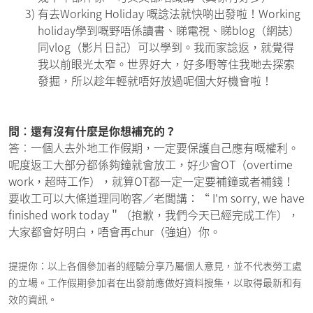
3)
有去Working Holiday 嘅諗法就快啲出發啦！Working
holiday學到嘅野唔係讀書、睇電視、睇blog（網誌）
同vlog（影片日記）可以學到。我而家諗返，就覺得
我以前眼光太窄。世界好大，好多嘢等住我哋去探索
發掘，所以趁年輕就唔好放過呢個大好機會啦！
問︰還有沒有什麼是你想補充的？
答︰一個人去外地工作假期，一定要保護自己應有嘅權利。
呢度返工大部分都係夠鐘就會放工，好少會OT（overtime
work，超時工作），就算OT都一定一定要補鐘或者補錢！
要收工可以大條道理同啲客／老闆講：“ I'm sorry, we have
finished work today＂（抱歉，我們今天已經完成工作），
大家都會好明白，唔會再chur（強迫）你。
提提你：以上各個參加者的經驗分享乃屬個人意見，並不代表勞工處
的立場。工作假期參加者在出發前應做好資料搜集，以取得最新和有
效的資訊。