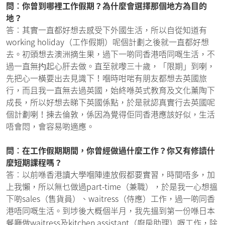
問︰你曾到哪裡工作假期？為什麼會選擇那個地方為目的
地？
答︰其實一直都好想去感受下外國生活，所以自從知道有
working holiday（工作假期）呢個計劃之後就一直都好想
去。初頭想去澳洲摘生果，過下一啲同香港唔同嘅生活，不
過一直無扚起心肝去做。直至就嚟三十歲，「限期」到喇，
先把心一橫要出去見識下！嗰時咁啱有朋友都想去英國旅
行，而且我一直無去過英國，始終喺英式教育及文化薰陶下
成長，所以好想去睇下英國係點，於是就認真實行去英國呢
個計劃喇！揀去倫敦，係因為覺得佢同香港應該好似，生活
唔會悶，會容易啲適應。
問︰在工作假期期間，你曾經做過什麼工作？你又有修讀什
麼短期課程嗎？
答︰以前喺香港讀大學嗰陣連放假都要實習，時間唔多，加
上我懶，所以無乜做過part-time（兼職），於是我一心想搵
下啲sales（售貨員）、waitress（侍應）工作，過一啲同香
港唔同嘅生活。到埗後大概個半月，我先搵到第一份喺日本
餐廳做waitress及kitchen assistant（廚房助理）嘅工作，除