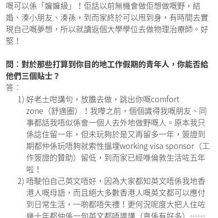
嘅可以係「嫲嫲級」！佢話以前無機會做佢想做嘅野，結
婚、湊小朋友、湊孫，到而家終於可以甩到身，有時間去實
現自己嘅夢想，所以就讀返個大學學位去做物理治療師。好
堅！
問︰對於那些打算到你目的地工作假期的青年人，你能否給
他們三個貼士？
答︰
1)
好老土咁講句，放膽去做，跳出你嘅comfort
zone（舒適圈）！我嚟之前，個個識得我嘅朋友、同
事都話我唔似係會一個人去外地做野嘅人。原本我只
係諗住留一年，但未玩夠於是又再留多一年，簽證到
期都仲係玩唔夠就索性搵埋working visa sponsor（工
作簽證的贊助）留低，到而家已經喺倫敦生活咗五年
啦！
2)
唔駛怕自己英文唔好，因為大家都知英文唔係我地香
港人嘅母語，而且絕大多數香港人嘅英文都可以應付
到日常生活，一啲都唔失禮！更何況呢度大把人住咗
幾十年都仲係一句英文都唔識講（真係有好多）……