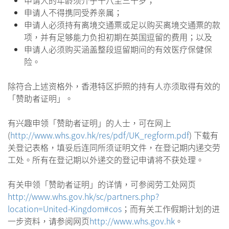
申请人的年龄须介乎十八至三十岁；
申请人不得携同受养亲属；
申请人必须持有离境交通票或足以购买离境交通票的款
项，并有足够能力负担初期在英国逗留的费用；以及
申请人必须购买涵盖整段逗留期间的有效医疗保健保
险。
除符合上述资格外，香港特区护照的持有人亦须取得有效的
「赞助者证明」。
有兴趣申领「赞助者证明」的人士，可在网上
(
http://www.whs.gov.hk/res/pdf/UK_regform.pdf
) 下载有
关登记表格，填妥后连同所须证明文件，在登记期内递交劳
工处。所有在登记期以外递交的登记申请将不获处理。
有关申领「赞助者证明」的详情，可参阅劳工处网页
http://www.whs.gov.hk/sc/partners.php?
location=United-Kingdom#cos
；而有关工作假期计划的进
一步资料，请参阅网页
http://www.whs.gov.hk
。