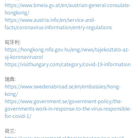
https://www.bmeia.gv.at/en/austrian-general-consulate-
hongkong/
https://www.austria.info/en/service-and-
facts/coronavirus-information/entry-regulations
匈牙利:
https://hongkong.mfa.gov.hu/eng/news/tajekoztato-az-
uj-koronavirusrol
https://visithungary.com/category/covid-19-information
瑞典:
https://www.swedenabroad.se/en/embassies/hong-
kong/
https://www.government.se/government-policy/the-
governments-work-in-response-to-the-virus-responsible-
for-covid-1/
荷兰: