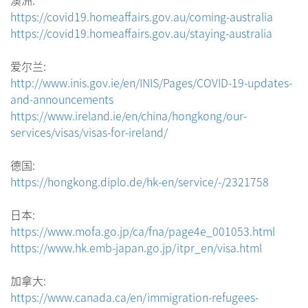
澳洲:
https://covid19.homeaffairs.gov.au/coming-australia
https://covid19.homeaffairs.gov.au/staying-australia
爱尔兰:
http://www.inis.gov.ie/en/INIS/Pages/COVID-19-updates-
and-announcements
https://www.ireland.ie/en/china/hongkong/our-
services/visas/visas-for-ireland/
德国:
https://hongkong.diplo.de/hk-en/service/-/2321758
日本:
https://www.mofa.go.jp/ca/fna/page4e_001053.html
https://www.hk.emb-japan.go.jp/itpr_en/visa.html
加拿大:
https://www.canada.ca/en/immigration-refugees-