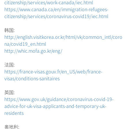
citizenship/services/work-canada/iec.html
https://www.canada.ca/en/immigration-refugees-
citizenship/services/coronavirus-covid19/iec.html
韩国:
http://english.visitkorea.or.kr/html/vk/common_intl/coro
na/covid19_en.html
http://whic.mofa.go.kr/eng/
法国:
https://france-visas.gouv.fr/en_US/web/france-
visas/conditions-sanitaires
英国:
https://www.gov.uk/guidance/coronavirus-covid-19-
advice-for-uk-visa-applicants-and-temporary-uk-
residents
奥地利: