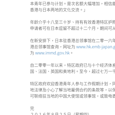
本青年已参与计划。是次名额大幅增加，相信
香港与日本两地的文化交流。」
年龄介乎十八至三十岁、持有有效香港特区护
申请者可在日本逗留不超过十二个月，期间可
在新安排下，日本驻香港总领事馆在二零一六
港总领事馆查询，网址为
www.hk.emb-japan.go
为
www.immd.gov.hk
。
自二零零一年以来，特区政府已与十个经济体
国、法国、英国和奥地利。至今，超过七万一
特区政府欢迎香港青年人参与工作假期计划，
地法律及小心了解当地雇佣合约的条款等，以
可联络驻当地的中国大使馆或领事馆，或致电香
完
２０１６年８月２５日（星期四）