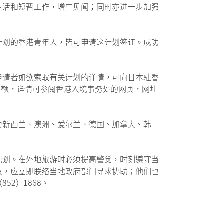
生活和短暂工作，增广见闻；同时亦进一步加强
计划的香港青年人，皆可申请这计划签证。成功
申请者如欲索取有关计划的详情，可向日本驻香
名额，详情可参阅香港入境事务处的网页，网址
为新西兰、澳洲、爱尔兰、德国、加拿大、韩
规划。在外地旅游时必须提高警觉，时刻遵守当
故，应立即联络当地政府部门寻求协助；他们也
2）1868。