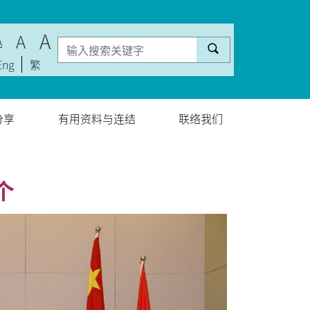
A
A
A
Eng
繁
分享
有用资料与连结
联络我们
个