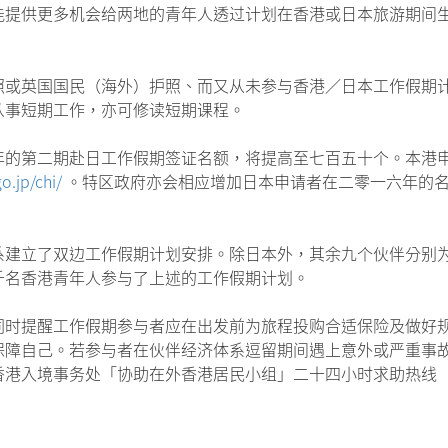
能提供更多机会给两地的青年人透过计划在香港或日本旅游期间
照或英国国民（海外）护照、而又从未参与香港／日本工作假期
从事短期工作，亦可修读短期课程。
年的第二期赴日工作假期签证名额，将提高至七百五十个。本港
.jp/chi/
。特区政府亦会相应增加日本申请者在二零一六年的
系建立了双边工作假期计划安排。除日本外，其余九个伙伴分别
千名香港青年人参与了上述的工作假期计划。
同时提醒工作假期参与者应在出发前为旅程投购合适保险及做好
保障自己。若参与者在伙伴经济体系逗留期间遇上意外或严重事
港入境事务处「协助在外香港居民小组」二十四小时求助热线（85