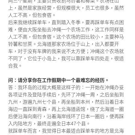
两三个星期，主要负责收割马铃薯和椰菜。农场在山
上，虽然是家族经营，但规模很大，员工也很多，虽然
人工不高，但包食宿。
后来我继续踩单车，直到踏入冬季，要再踩单车有点困
难，便由大阪坐船去冲绳一个农场工作，这工作同样是
人工不高，但包食宿。这个农场的田比较小，主要种马
铃薯和甘蔗。北海道那家农场位于山上，出入都要开
车，对于没有车牌的我来说不太方便；冲绳这个农场就
不同了，它位于小岛上，我可以靠踩单车四处走，很适
合我。
问：请分享你在工作假期中一个最难忘的经历。
答︰我环岛的过程大概是这样子的︰一开始在冲绳办妥
各项证件及登陆手续后，先环了冲绳一周，之后坐船到
九州，游遍九州七个县，再坐船到本州，然后沿着日本
海边一直踩到青森，再上北海道函馆，绕了北海道一圈
后便沿海向南行，沿着海岸线环了日本一圈后，便再踩
入内陆地方，最终走遍全日本47个县。
就踩单车而言，我觉得日本最适合踩单车的地方是北海