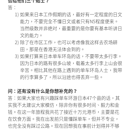
否给他们三个贴士？
答︰
1)
如果来日本工作假期的话，最好有一定程度的日文
能力，不要完全不懂日文或者只有N5程度便来。
当然级数并非绝对，最重要的是你要有基本听讲日
文的能力。
2)
除了在市区工作，也可以考虑像我这样去农场耕
田，那是在香港无法体会到的。
3)
如果打算来日本单车环岛的话，不要带太多行李。
因为日本的路有很多山坡，载着太多行李上山会很
辛苦。相比其他在路上遇到的单车环岛人士，我带
的行李算多了，所以沿途也得丢弃一些。
问：还有没有什么是你想补充的？
答︰如果大家也有兴趣踩单车环游日本47个县的话，其
实我不太建议大家模仿，除非你有很多时间、毅力和金
钱。在这一年旅程我共花了接近十万元港币，主要是花
在饮食方面。我在出发前只是懂踩单车，但并不专业，
也完全没有踩过公路。现在回想我在事前计划得并不够