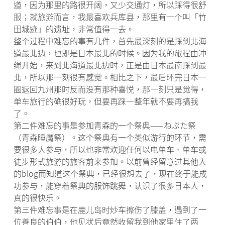
道，因为那里的路很开阔，又少交通灯，所以踩得很舒
服；就旅游而言，我最喜欢兵库县，那里有一个叫「竹
田城迹」的遗址，非常值得一去。
整个过程中难忘的事有几件，首先最深刻的是踩到北海
道最北边，也即是日本最北的时候。因为我的旅程由冲
绳开始，来到北海道最北边时，正是由日本最南踩到最
北，所以那一刻很有感觉。相比之下，最后环完日本一
圈返回九州那时反而没有那种喜悦，那一刻只是觉得，
单车旅行的确很好玩，但要再踩一整年就不要再搞我
了。
第二件难忘的事是参加青森的一个祭典——ねぷた祭
（青森睡魔祭）。这个祭典有一个类似游行的环节，需
要很多人参与，所以也非常欢迎任何以电单车、单车或
徒步形式旅游的旅客前来参加。以前曾经留意过其他人
的blog而知道这个祭典，已经很想去了，现在终于能成
功参与，能穿着祭典的服饰跳舞，认识了很多日本人，
真的很快乐。
第三件难忘事是在鹿儿岛时炒车擦伤了膝盖，遇到了一
位善良的伯伯，他见状后竟然收留我到他家里住了两