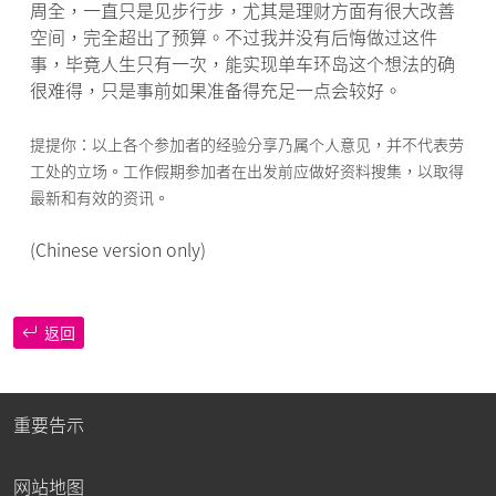
周全，一直只是见步行步，尤其是理财方面有很大改善
空间，完全超出了预算。不过我并没有后悔做过这件
事，毕竟人生只有一次，能实现单车环岛这个想法的确
很难得，只是事前如果准备得充足一点会较好。
提提你：以上各个参加者的经验分享乃属个人意见，并不代表劳
工处的立场。工作假期参加者在出发前应做好资料搜集，以取得
最新和有效的资讯。
(Chinese version only)
返回
重要告示
网站地图