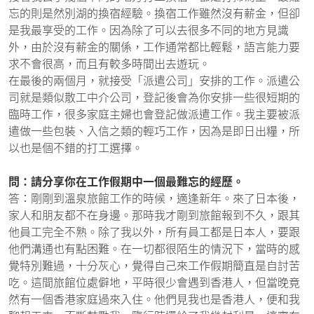
忘的則是然別湖的換宿經驗。換宿工作雖然沒有薪金，但卻
是我最享受的工作。因為除了可以去很多不同的地方見識
外，由於沒有薪金的關係，工作通常都比輕鬆，語言能力要
求不會很高，而且有較多時間出去遊玩。
在最後的兩個月，就接受「派遣公司」安排的工作。派遣公
司就是類似散工中介公司，登記後會為你安排一些很短期的
臨時工作，很多家庭主婦也會登記做派遣工作。我主要被派
遣做一些包裝、入信之類的輕巧工作，因為是即日出糧，所
以也是個不錯的打工選擇。
問：請分享你在工作假期中一個最難忘的經歷。
答：剛剛到溫泉旅館工作的時候，適逢新年。來了日本後，
家人和朋友都不在身邊。那時我才剛到旅館報到不久，跟其
他員工完全不熟。除了我以外，所有員工都是日本人，要跟
他們溝通也有點困難。在一切都很陌生的情況下，當時的感
覺特別難過，十分灰心，覺得自己來工作假期簡直是自討苦
吃。這間旅館位處僻地，平時很少會遇到香港人，但當晚竟
然有一個香港家庭過來入住。他們見我也是香港人，便和我