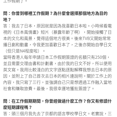
工作假期了。
問：你曾到哪裡工作假期？為什麼會選擇那個地方為目的
地？
答：我去了日本，原因就是因為我喜歡日本啦。小時候看電
視的《日本風情畫》短片（暴露年齡了啊），開始接觸了日
本的文化和風景，覺得這個地方很美。後來TVB又開始常常
播日劇和動畫，令我更加喜歡日本了，之後亦開始自學日文
（但只是N4程度啦）。
當時香港人每年申請日本工作假期簽證的名額只有250個，
並且需要交理由書和計劃書，由於我的日文不好，所以便用
英文寫。我用比較淺白的文字逐點逐點解釋我想去日本的原
因，並附上了自己首次去日本的相片連說明。關於工作上的
內容，我只寫了三行，並強調自己只是想透過工作融入當地
社會和賺取旅費。最後，我很幸運地獲批簽證了。
問：在工作假期期間，你曾經做過什麼工作？你又有修讀什
麼短期課程嗎？
答：頭三個月我先去了京都的語言學校學日文。老實說，三