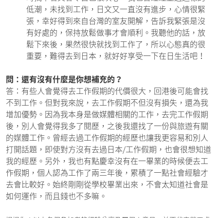
低潮，未找到工作，日文又一直沒有進步，心情很緊
張，幸好得到來自台灣的室友開解，告訴我緊張是沒
有好處的，保持放鬆做事才會順利。我聽他的話，放
鬆下來後，果然很快就找到工作了，所以心態真的很
重要，難得去到日本，就好好享受一下在日生活吧！
問：還有沒有什麼是你想補充的？
答：有些人會覺得去工作假期的代價很大，回港後可能會找
不到工作。但對我來說，去工作假期不但沒有損失，還為我
增加優勢。因為我本身是做媒體相關的工作，去完工作假期
後，別人會覺得我多了閱歷，之後我還找了一份與旅遊有關
的媒體工作。曾經去過工作假期的經歷也讓我更容易和別人
打開話題，即使對方沒有去過日本/工作假期，也會很想知道
我的經歷。另外，我也有點慶幸沒有在一畢業的時候便去工
作假期，個人認為工作了兩三年後，累積了一點社會經驗才
去會比較好。始終剛剛從學校畢業出來，不會太知道社會是
如何運作，而且錢也不多嘛。