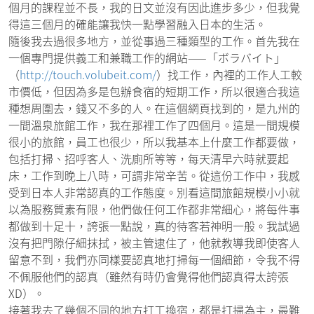
個月的課程並不長，我的日文並沒有因此進步多少，但我覺
得這三個月的確能讓我快一點學習融入日本的生活。
隨後我去過很多地方，並從事過三種類型的工作。首先我在
一個專門提供義工和兼職工作的網站——「ボラバイト」
（
http://touch.volubeit.com/
）找工作，內裡的工作人工較
市價低，但因為多是包辦食宿的短期工作，所以很適合我這
種想周圍去，錢又不多的人。在這個網頁找到的，是九州的
一間溫泉旅館工作，我在那裡工作了四個月。這是一間規模
很小的旅館，員工也很少，所以我基本上什麼工作都要做，
包括打掃、招呼客人、洗廁所等等，每天清早六時就要起
床，工作到晚上八時，可謂非常辛苦。從這份工作中，我感
受到日本人非常認真的工作態度。別看這間旅館規模小小就
以為服務質素有限，他們做任何工作都非常細心，將每件事
都做到十足十，誇張一點說，真的待客若神明一般。我試過
沒有把門隙仔細抹拭，被主管逮住了，他就教導我即使客人
留意不到，我們亦同樣要認真地打掃每一個細節，令我不得
不佩服他們的認真（雖然有時仍會覺得他們認真得太誇張
XD）。
接著我去了幾個不同的地方打工換宿，都是打掃為主，最難