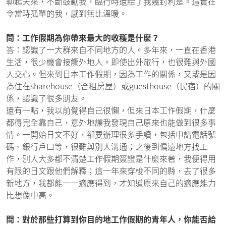
聊起天來，不斷鼓勵我，臨行時還給了我幾封利是。這實在
令當時孤單的我，感到無比溫暖。
問：工作假期為你帶來最大的收穫是什麼？
答：認識了一大群來自不同地方的人。多年來，一直在香港
生活，很少機會接觸外地人。即使出外旅行，也很難與外國
人交心。但來到日本工作假期，因為工作的關係，又或是因
為住在sharehouse（合租房屋）或guesthouse（民宿）的關
係，認識了很多朋友。
還有一點，我以前覺得自己很懶，但來日本工作假期，什麼
都得完全靠自己，意外地讓我發現自己原來也能做到很多事
情。一開始日文不好，卻要辦理很多手續，包括申請電話號
碼、銀行戶口等，很難與別人溝通；之後到偏遠地方找工
作，別人大多都不清楚工作假期簽證是什麼來著，我便得用
有限的日文跟他們解釋；這一年來穿梭不同的縣，去了很多
新地方，我都能一一適應得到，才知道原來自己的適應能力
比想像中高。
問：對於那些打算到你目的地工作假期的青年人，你能否給