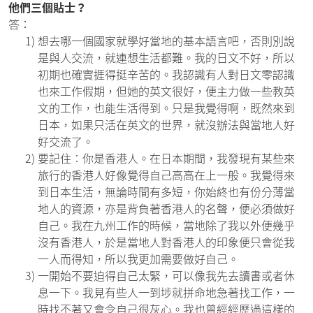
他們三個貼士？
答：
1)
想去哪一個國家就學好當地的基本語言吧，否則別說
是與人交流，就連想生活都難。我的日文不好，所以
初期也確實捱得挺辛苦的。我認識有人對日文零認識
也來工作假期，但她的英文很好，便主力做一些教英
文的工作，也能生活得到。只是我覺得啊，既然來到
日本，如果只活在英文的世界，就沒辦法與當地人好
好交流了。
2)
要記住︰你是香港人。在日本期間，我發現有某些來
旅行的香港人好像覺得自己高高在上一般。我覺得來
到日本生活，無論時間有多短，你始終也有份分薄當
地人的資源，亦是背負著香港人的名聲，便必須做好
自己。我在九州工作的時候，當地除了我以外便幾乎
沒有香港人，於是當地人對香港人的印象便只會從我
一人而得知，所以我更加需要做好自己。
3)
一開始不要迫得自己太緊，可以像我先去讀書或者休
息一下。我見有些人一到埗就拼命地急著找工作，一
時找不著又會令自己很灰心。我也曾經經歷過這樣的