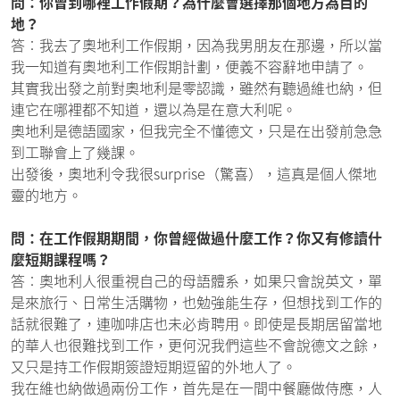
問：你曾到哪裡工作假期？為什麼會選擇那個地方為目的
地？
答︰我去了奧地利工作假期，因為我男朋友在那邊，所以當
我一知道有奧地利工作假期計劃，便義不容辭地申請了。
其實我出發之前對奧地利是零認識，雖然有聽過維也納，但
連它在哪裡都不知道，還以為是在意大利呢。
奧地利是德語國家，但我完全不懂德文，只是在出發前急急
到工聯會上了幾課。
出發後，奧地利令我很surprise（驚喜），這真是個人傑地
靈的地方。
問：在工作假期期間，你曾經做過什麼工作？你又有修讀什
麼短期課程嗎？
答︰奧地利人很重視自己的母語體系，如果只會說英文，單
是來旅行、日常生活購物，也勉強能生存，但想找到工作的
話就很難了，連咖啡店也未必肯聘用。即使是長期居留當地
的華人也很難找到工作，更何況我們這些不會說德文之餘，
又只是持工作假期簽證短期逗留的外地人了。
我在維也納做過兩份工作，首先是在一間中餐廳做侍應，人