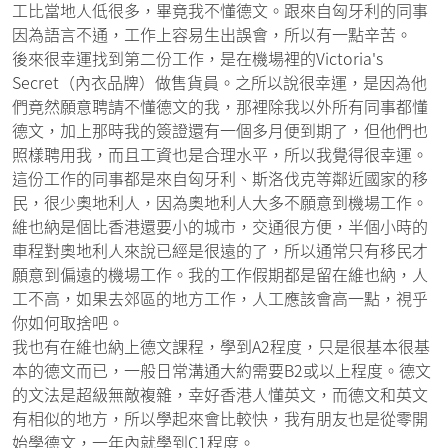
工比當地人低很多，畢竟我不懂德文。跟來自匈牙利的同事
因為語言不通，工作上容易生出誤會，所以有一點辛苦。
後來很幸運找到第二份工作，是在機場裡的Victoria's
Secret（內衣品牌）做售貨員。之所以說很幸運，是因為他
們竟然願意聘請不懂德文的我，那裡除我以外所有同事都懂
德文，加上那時我的簽證還有一個多月便到期了，但他們也
照樣聘用我，而且工資也是合理水平，所以我覺得很幸運。
這份工作的同事都是來自匈牙利、斯洛伐克等鄰近國家的移
民，很少奧地利人，因為奧地利人大多不願意到機場工作。
維也納是個比香港還要小的城市，交通很方便，半個小時的
車程對奧地利人來說已經是很遠的了，所以通常只有移民才
願意到偏遠的機場工作。我的工作假期都是留在維也納，人
工不高，如果去郊區的地方工作，人工應該會高一點，視乎
你如何取捨吧。
我也有在維也納上德文課程，學到A2程度，只是很基本很基
本的德文而已，一般日常溝通大約需要B2或以上程度。德文
的文法是超級無敵複雜，幸好香港人懂英文，而德文和英文
有相似的地方，所以學起來會比較快，我有朋友也是從零開
始學德文，一年內就學到C1程度。