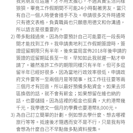
我男朋友在這邊，才不用太擔心，不過其實生活同樣
狼狽，畢竟工作假期間不可能24小時黏著男友，當只
有自己一個人時便會措手不及。申請很多文件時通常
只有德文表格，負責職員也只願意用德文和你溝通，
所以語言是很重要的。
2)
帶多點錢過來，因為你要預計自己可能要花一段長時
間才能找到工作。我申請奧地利工作假期簽證時，簽
證逗留期限只有半年，後來當局宣佈2018年後申請的
簽證的逗留期延長至一年，早知如此我就遲一點才申
請了。雖然准許工作的期限同樣只有半年，但可多逗
留半年已經好很多，因為當地行政效率很低，申請政
府文件要等一至兩個月是等閒事，找工作往往要等兩
三個月才有回音，所以最好預備多點資金。如果去郊
區換宿的話，就不會有薪金；如果想留在維也納的
話，也要儲錢，因為這裡的租金也挺貴，大約港幣幾
千元，我學德文一個月的學費也要港幣8,000元。
3)
為自己訂立簡單的計劃，例如想去學什麼、想去哪裡
旅行等等。抵達後才隨遇而安不是不行，只是我有時
會想為什麼自己不早點做多點資料搜集。