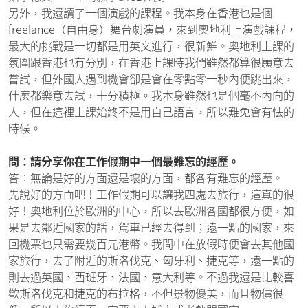
另外，我還讀了一個演戲的課程。我本身在香港也是個
freelance（自由身）舞台劇演員，來到奧地利上演戲課程，
最大的挑戰是一切都是用英文進行，很新鮮。奧地利上課的
氛圍跟香港也有分別，在香港上課時我們雖然都算很願意去
嘗試，但外國人遇到機會卻是會在零點零一秒內便跳出來，
什麼都樂意去試，十分積極。我本身雖然也是個毫不內向的
人，但在這裡上課始終不是用自己語言，所以難免會有怯的
時候。
問：請分享你在工作假期中一個最難忘的經歷。
答︰無論是好的方面還是壞的方面，都各有難忘的經歷。
先說好的方面吧！工作假期可以讓我四處去旅行，這真的很
好！奧地利位於歐洲的中心，所以去歐洲各國都很方便，如
果是去鄰近國家的話，駕車已經去得到；遠一點的國家，來
回機票也只需要幾百元港幣。我間中在放假時便會去其他國
家旅行，去了附近的斯洛伐克、匈牙利、捷克等，遠一點的
則去過英國、西班牙、法國、意大利等。不過我還是比較喜
歡斯洛伐克和捷克的布拉格，不但景物優美，而且物價很