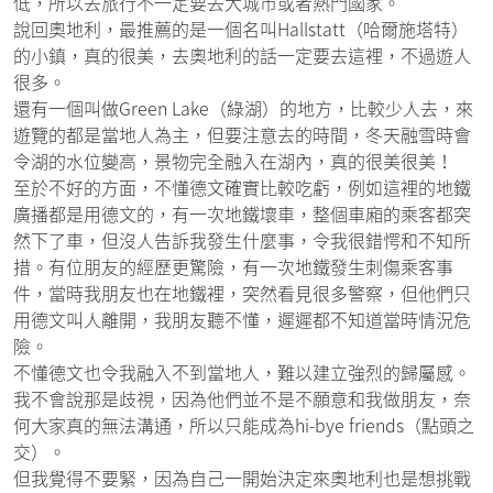
低，所以去旅行不一定要去大城市或者熱門國家。
說回奧地利，最推薦的是一個名叫Hallstatt（哈爾施塔特）
的小鎮，真的很美，去奧地利的話一定要去這裡，不過遊人
很多。
還有一個叫做Green Lake（綠湖）的地方，比較少人去，來
遊覽的都是當地人為主，但要注意去的時間，冬天融雪時會
令湖的水位變高，景物完全融入在湖內，真的很美很美！
至於不好的方面，不懂德文確實比較吃虧，例如這裡的地鐵
廣播都是用德文的，有一次地鐵壞車，整個車廂的乘客都突
然下了車，但沒人告訴我發生什麼事，令我很錯愕和不知所
措。有位朋友的經歷更驚險，有一次地鐵發生刺傷乘客事
件，當時我朋友也在地鐵裡，突然看見很多警察，但他們只
用德文叫人離開，我朋友聽不懂，遲遲都不知道當時情況危
險。
不懂德文也令我融入不到當地人，難以建立強烈的歸屬感。
我不會說那是歧視，因為他們並不是不願意和我做朋友，奈
何大家真的無法溝通，所以只能成為hi-bye friends（點頭之
交）。
但我覺得不要緊，因為自己一開始決定來奧地利也是想挑戰