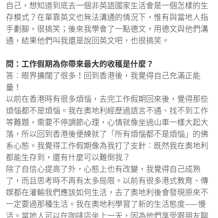
自己，想知道到底去一個非英語國家生活會是一個怎樣的生
存模式？在單靠英文也無法溝通的情況下，惟有與當地人指
手劃腳，很搞笑；後來我學會了一點德文，用德文與他們溝
通，結果他們叫我還是說回英文吧，也很搞笑。
問：工作假期為你帶來最大的收穫是什麼？
答︰眼界擴闊了很多！回到香港後，我覺得自己充滿正能
量！
以前在香港時有很多煩惱，去完工作假期回來後，覺得那些
煩惱都不是煩惱。我在奧地利經歷過語言不通、找不到工作
等難題，需要不停調節心理，心情就像坐過山車一樣大起大
落，所以回到香港後便練就了「所有煩惱都不是煩惱」的佛
系心態。我覺得工作假期像為我打了支針︰既然我在奧地利
都能生存到，還有什麼可以難倒我？
除了自信心提高了外，心態上也有改變，我覺得自己成熟
了，而且思考時不再有太多局限。以前有很多港式教育、傳
媒都在灌輸我們應該如何生活，去了奧地利後會發現原來不
一定要過那種生活。我在奧地利學習了新的生活態度——慢
活。當地人可以在咖啡店坐上一天，因為他們享受跟朋友聊