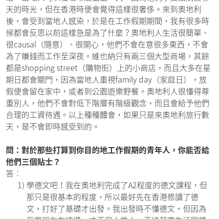
天的時光，但在香港時便會覺得這樣很奢侈。來到奧地利
後，會受到當地人感染，於是在工作假期期間，我有很多時
候都會反思以前這樣急是為了什麼？奧地利人生活很簡單、
很causal（隨意）、很開心，他們不會在意很多東西，不會
為了賺錢而工作至深夜。維也納只有兩三個大型商場，其餘
都是shopping street（購物街）上的小商店，而且大多在星
期日都會關門，因為當地人重視family day（家庭日），放
假便會留在家中，或者到公園遊樂野餐。奧地利人很懂得尊
重別人，他們不會對低下階層有階級觀念，而且會給予他們
合理的工資待遇。以上種種體會，如果只是來奧地利旅行數
天，是不會即時感受到的。
問：對於那些打算到你目的地工作假期的青年人，你能否給
他們三個貼士？
答︰
1)
學德文吧！我在奧地利完成了A2程度的德文課程，但
那只是很基本的程度，所以最好先在香港修讀了德
文，打好了基礎才出發。我出發時不懂德文，但因為