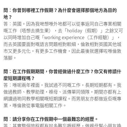
問︰你曾到哪裡工作假期？為什麼會選擇那個地方為目的
地？
答︰英國。因為我哋想喺外地都可以從事返同自己專業相關
嘅工作（唔想去摘生果），去「holiday（假期）」之餘又可
以同時增加自己嘅「working experience（工作經驗）」，
而去英國要面對嘅語言問題相對較細，倫敦相對英國其他城
市又更多元化，有更多工作機會，因此最後就選擇咗喺倫敦
落腳。
問︰在工作假期期間，你曾經做過什麼工作？你又有修讀什
麼短期課程嗎？
答︰喺呢兩年裡面，我試過不同嘅工作，長期短期都有。我
做過教師、教學助理，褓母、派傳單同領隊，期間亦都有上
網讀過啲同教學相關嘅短期課程。而男朋友亦都做返佢嘅專
業，喺倫敦從事電腦相關工作。
問︰請分享你在工作假期中一個最難忘的經歷。
答︰其實整個旅程都有好多難忘嘅經歷，做褓母幫小朋友換