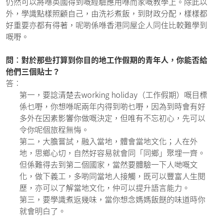
仍然可以將喺英國得到嘅經驗應用喺而家嘅教學上。除此以
外，學識點樣照顧自己，由洗衫煮飯，到財政分配，樣樣都
好重要亦都有得著，呢啲係喺香港同屋企人同住比較難學到
嘅嘢。
問︰對於那些打算到你目的地工作假期的青年人，你能否給
他們三個貼士？
答︰
第一，要諗清楚去working holiday（工作假期）嘅目標
係乜嘢，你想喺呢兩年内得到啲乜嘢，因為到時會有好
多外在因素影響你做嘅決定，但唯有不忘初心，先可以
令你呢個旅程無悔。
第二，大膽嘗試，融入當地，體會當地文化；人在外
地，思鄉心切，自然好容易就會同「同鄉」聚埋一齊。
但係難得去到第二個國家，當然要體驗一下人哋嘅文
化，做下義工，多啲同當地人接觸，既可以豐富人生閱
歷，亦可以了解當地文化，仲可以提升語言能力。
第三，要學識煮返幾味，當你想念媽媽飯餸的味道時你
就會明白了。