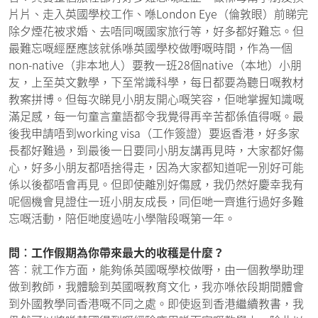
片片、走入英國學校工作、喺London Eye（倫敦眼）前睇完
除夕煙花被求婚、去唔同嘅國家旅行等，好多都好難忘。但
最難忘嘅經歷應該就係喺英國學校做嘢嘅時間，作為一個
non-native（非本地人）要教一班28個native（本地）小朋
友，上至英文數學，下至常識科學，每日都要為聽日嘅教材
教案拼博。但每次睇見小朋友開心嘅笑容，佢哋掌握知識嘅
滿足感，每一句童言童語都令我覺得再辛苦都係值得嘅。最
後我申請唔到working visa（工作簽證）要返香港，好多家
長都好難過，到最後一日要同小朋友講再見時，大家都好傷
心，好多小朋友都唔捨得走，因為大家都知道呢一別好可能
係以後都唔會再見。但即使離別好傷感，我仍然好慶幸我有
呢個機會見證住一班小朋友成長，同佢哋一齊進行過好多難
忘嘅活動，陪佢哋度過咗小學階段嘅第一年。
問︰工作假期為你帶來最大的收穫是什麼？
答︰就工作方面，能夠係英國嘅學校做嘢，由一個教學助理
做到教師，我體驗到英國嘅教育文化，我亦喺依段期間體會
到外國教學同香港嘅不同之處。即使返到香港繼續教書，我