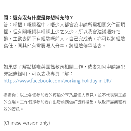
問︰還有沒有什麼是你想補充的？
答︰喺搵工嘅過程中，唔少人都會為申請所需相關文件而煩
惱，但有關嘅資料喺網上少之又少，所以我會建議唔好怕
醜，主動去問下有經驗嘅前人。自己完成後，亦可以將經驗
寫低，同其他有需要嘅人分享，將經驗傳承落去。
如果想了解點樣喺英國搵教育相關工作，或者如何申請無犯
罪記錄證明，可以去我專頁了解：
https://www.facebook.com/working.holiday.in.UK/
提提你：以上各個參加者的經驗分享乃屬個人意見，並不代表勞工處
的立場。工作假期參加者在出發前應做好資料搜集，以取得最新和有
效的資訊。
(Chinese version only)