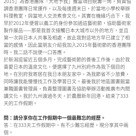
2015」為香港團隊「大地予我」擔當項目統籌一角，負責協
調香港團隊日常運作，以及每逢週末日，於當地小學校舉辦
料理教室，與當地人交流煮食文化。其實在機緣巧合下，我
早於2012年便曾以義工的身份參加過這藝術節，協助藝術家
製作展品——那是我首次接觸日本大城市以外的地方，並且
第一次與日本人共事及相處，故此我對這地方早已建立了相
當的感情，因此當朋友介紹我加入2015年藝術節的香港團隊
時，我二話不說便一口答應。
於新潟逗留近五個多月，完成藝術節的善後工作後，由於我
喜愛日本的溫泉文化，便選擇了九州別府作為我下個目的
地。在別府我寄居在我日本朋友家中，為我節省不少旅費，
同時讓我能慢慢找工作及學習日文。最後我於地區圖書館當
兼職圖書管理員，負責整理圖書及協助舉辦活動推廣市內閱
讀文化。我於九州渡過冬天，於農曆新年回港，結束了333
天的工作假期。
問：請分享你在工作假期中一個最難忘的經歷。
答：在333天工作假期中，有不少難忘經歷，現分享其中兩
個。