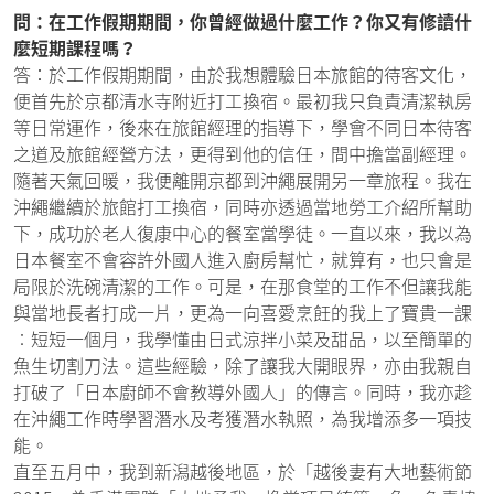
問：在工作假期期間，你曾經做過什麼工作？你又有修讀什
麼短期課程嗎？
答：於工作假期期間，由於我想體驗日本旅館的待客文化，
便首先於京都清水寺附近打工換宿。最初我只負責清潔執房
等日常運作，後來在旅館經理的指導下，學會不同日本待客
之道及旅館經營方法，更得到他的信任，間中擔當副經理。
隨著天氣回暖，我便離開京都到沖繩展開另一章旅程。我在
沖繩繼續於旅館打工換宿，同時亦透過當地勞工介紹所幫助
下，成功於老人復康中心的餐室當學徒。一直以來，我以為
日本餐室不會容許外國人進入廚房幫忙，就算有，也只會是
局限於洗碗清潔的工作。可是，在那食堂的工作不但讓我能
與當地長者打成一片，更為一向喜愛烹飪的我上了寶貴一課
︰短短一個月，我學懂由日式涼拌小菜及甜品，以至簡單的
魚生切割刀法。這些經驗，除了讓我大開眼界，亦由我親自
打破了「日本廚師不會教導外國人」的傳言。同時，我亦趁
在沖繩工作時學習潛水及考獲潛水執照，為我增添多一項技
能。
直至五月中，我到新潟越後地區，於「越後妻有大地藝術節