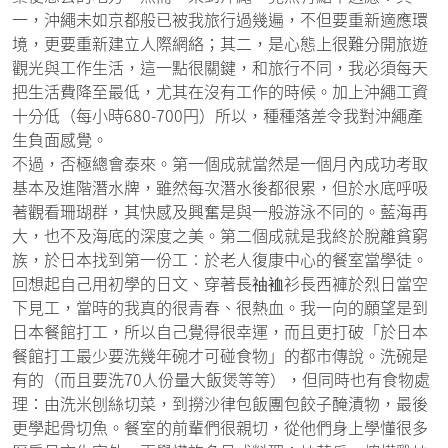
一，沖繩未如京都般已被我旅行過幾遍，不但要重新適應環
境，更要重新建立人際網絡；其二，是心態上很難分開旅遊
觀光與工作生活，這一點很關鍵，和旅行不同，我必須每天
把生活費降至最低，尤其在沒有工作的時候。加上沖繩工資
十分低（每小時680-700円）所以，種種落差令我對沖繩產
生負面感覺。
不過，否極總會泰來。第一個成就當然是一個月內成功考取
基本及進階潛水牌，雖然每次潛水後都很累，但於水底呼吸
著觀看珊瑚群，其快感及興奮是與一般游泳不同的。藍海再
大，也不及海底的深度之美。第二個成就是我終於脫離貧窮
族，於日本找到第一份工︰於老人復康中心的餐室當學徒。
回想起自己用初學的日文、穿著長䄂裇衫長西褲於烈日當空
下見工，當時的我真的很青春、很熱血。我一向的願望是到
日本餐館打工，所以自己覺得很幸運，而且更打破「於日本
餐館打工最少要洗幾年碗才可碰食物」的都市傳說。洗碗是
有的（而且要洗70人份量大飯煲等等），但同時也有食物處
理：由洗米刨絲切菜，到撈沙律包飯團包餃子醃漬物，最後
更學起骨切魚。餐室的前輩們很親切，從他們身上學懂很多