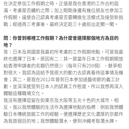
在決定參加工作假期之時，正值是我在香港的工作合約屆
滿，考慮是否續約之際；加上剛剛身邊有幾位朋友也參加工
作假期，逼使自己認真考慮是否要轉換生活模式及接受新挑
戰；經過再三考慮後，最終決定趁三十歲前出走闖一闖。
問：你曾到哪裡工作假期？為什麼會選擇那個地方為目的
地？
答：日本及英國是我最初所考慮的工作假期地點，可是我最
終也選擇了日本，原因有二：其一是當年日本工作假期開放
給香港申請者的名額仍然很少（每年只有250個），競爭相
對很大，我認為這給予我很大的動力去認真看待這事情及機
會；其二，是我在2012年曾到日本參加過藝術節的義工計
劃，並深深感受到日本人的認真工作態度，所以我想再深入
體驗這種職場文化。
我沒有選擇逗留在如東京及大阪等五光十色的大城市，相
反，我以我想體驗的生活作為選擇地點的指標︰例如我想體
驗日本傳統旅館工作的經驗，便選擇歷史文化濃厚的京都作
為我首個目的地；我想體驗潛水，便到沖繩考取潛水牌。