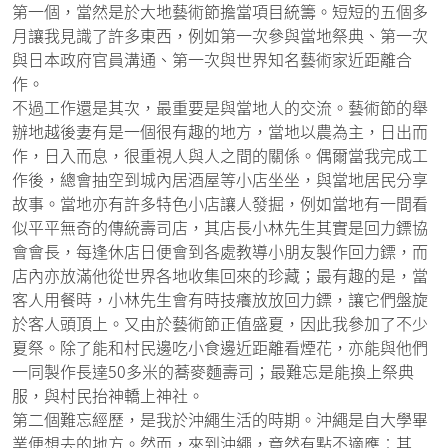
第一個，當然是於大地藝術節擔當項目統籌。短短的五個多
月讓我見識了許多東西，例如第一次參與當地祭典、第一次
與日本政府官員溝通、第一次與世界知名藝術家近距離合
作。
不過工作還是其次，最重要是與當地人的交流。藝術節的舉
辦地越後妻有是一個很有趣的地方，當地以農為主，日出而
作，日入而息，很重視人與人之間的關係。偶爾當我完成工
作後，總會抽空到城內居酒屋等小店坐坐，與當地居民分享
故事。當地亦有許多特色小店讓人發掘，例如當地有一間看
似平平無奇的傳統壽司店，其店長小林先生其實是回力鏢協
會會長，每逢休店日便會到各處教導小朋友製作回力鏢，而
店內亦放滿他從世界各地收集回來的珍藏；最有趣的是，當
客人用餐時，小林先生會有時技癢放放回力鏢，讓它們盤旋
於客人頭頂上。又由於藝術節正值盛夏，因此我參加了不少
夏祭。除了能和村民邊吃小食邊近距離看煙花，亦能與他們
一同製作長達50多米的蕎麥麵壽司；最難忘是能換上祭典
服，與村民抬神轎上神社。
第二個難忘經歷，是我於沖繩生活的時期。沖繩是自大學畢
業便想去的地方。然而，來到沖繩，竟然有點不適應︰其