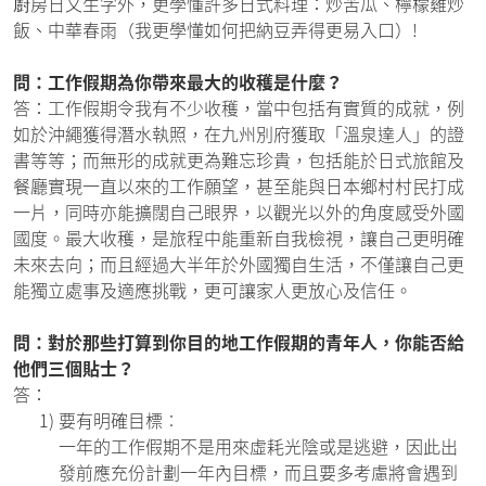
㕑房日文生字外，更學懂許多日式料理：炒苦瓜、檸檬雞炒
飯、中華春雨（我更學懂如何把納豆弄得更易入口）!
問：工作假期為你帶來最大的收穫是什麼？
答：工作假期令我有不少收穫，當中包括有實質的成就，例
如於沖繩獲得潛水執照，在九州別府獲取「溫泉達人」的證
書等等；而無形的成就更為難忘珍貴，包括能於日式旅館及
餐廳實現一直以來的工作願望，甚至能與日本鄉村村民打成
一片，同時亦能擴闊自己眼界，以觀光以外的角度感受外國
國度。最大收穫，是旅程中能重新自我檢視，讓自己更明確
未來去向；而且經過大半年於外國獨自生活，不僅讓自己更
能獨立處事及適應挑戰，更可讓家人更放心及信任。
問：對於那些打算到你目的地工作假期的青年人，你能否給
他們三個貼士？
答：
1)
要有明確目標︰
一年的工作假期不是用來虛耗光陰或是逃避，因此出
發前應充份計劃一年內目標，而且要多考慮將會遇到