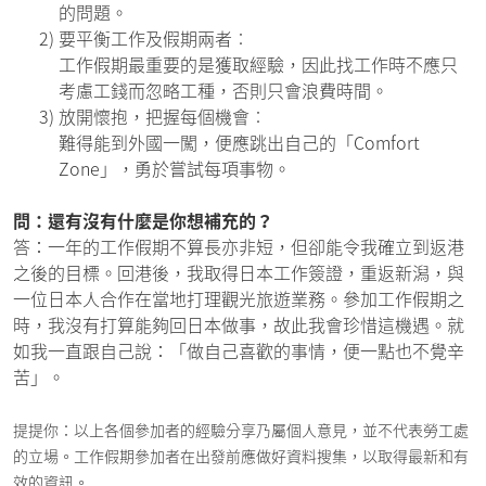
的問題。
2)
要平衡工作及假期兩者︰
工作假期最重要的是獲取經驗，因此找工作時不應只
考慮工錢而忽略工種，否則只會浪費時間。
3)
放開懷抱，把握每個機會︰
難得能到外國一闖，便應跳出自己的「Comfort
Zone」，勇於嘗試每項事物。
問：還有沒有什麼是你想補充的？
答：一年的工作假期不算長亦非短，但卻能令我確立到返港
之後的目標。回港後，我取得日本工作簽證，重返新潟，與
一位日本人合作在當地打理觀光旅遊業務。參加工作假期之
時，我沒有打算能夠回日本做事，故此我會珍惜這機遇。就
如我一直跟自己說：「做自己喜歡的事情，便一點也不覺辛
苦」。
提提你：以上各個參加者的經驗分享乃屬個人意見，並不代表勞工處
的立場。工作假期參加者在出發前應做好資料搜集，以取得最新和有
效的資訊。