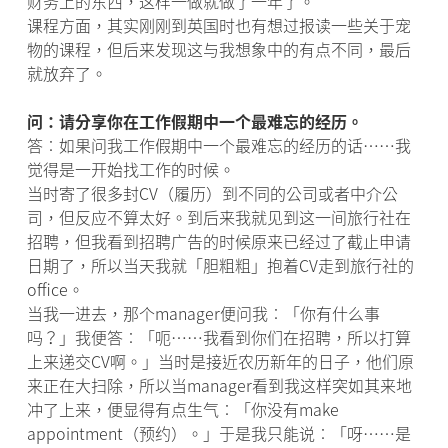
财务上的东西，这样一做就做了一年了。
课程方面，其实刚刚到英国时也有想过报读一些关于宠
物的课程，但后来发现这与我想象中的有点不同，最后
就放弃了。
问：请分享你在工作假期中一个最难忘的经历。
答︰如果问我工作假期中一个最难忘的经历的话……我
觉得是一开始找工作的时候。
当时寄了很多封CV（履历）到不同的公司或者中介公
司，但反应不算太好。到后来我就见到这一间旅行社在
招聘，但我看到招聘广告的时候原来已经过了截止申请
日期了，所以当天我就「胆粗粗」抱着CV走到旅行社的
office。
当我一进去，那个manager便问我︰「你有什么事
吗？」我便答︰「呃……我看到你们在招聘，所以打算
上来递交CV啊。」当时是接近农历新年的日子，他们原
来正在大扫除，所以当manager看到我这样突如其来地
冲了上来，便显得有点生气︰「你没有make
appointment（预约）。」于是我只能说︰「呀……是