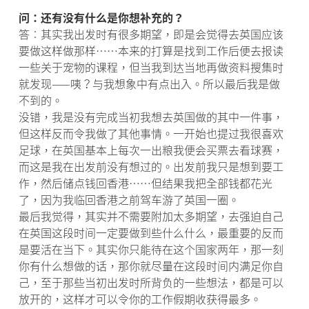
问：还有没有什么是你想补充的？
答︰其实我出发时有很多期望，即是会觉得去英国应该
要做这样做那样……本来的打算是找到工作后便去报读
一些关于宠物的课程，但当我到达当地再做资料搜集时
就发现——咦？与我想象中有点出入。所以最后我是做
不到的。
没错，我是没有完成当初我想去英国做的其中一件事，
但这样反而令我做了其他事情。一开始也提过我很喜欢
足球，在英国基本上每次一出粮我便会买票去看球赛，
而这是我在出发前没有想过的。出发前我只是想到要工
作，然后储点钱回香港……但结果我把全部钱都花光
了，因为我临回香港之前驾车游了英国一圈。
最后我觉得，其实并不需要附加太多期望，去强迫自己
在英国这段时间一定要做到些什么什么，最重要的反而
是要活在当下。其实你只能待在这个国家两年，那一刻
你有什么想做的话，那你就尽量在这段时间内满足你自
己，至于那些当初出发时所背负的一些想法，都是可以
放开的，这样才可以令你的工作假期收获得最多。