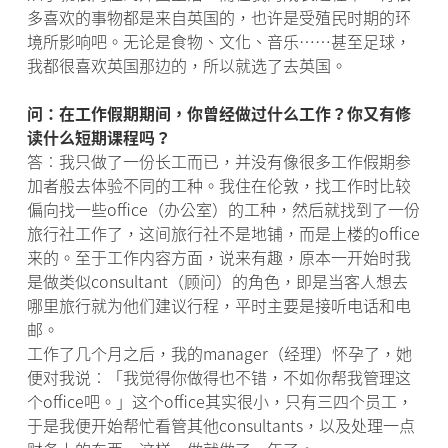
多喜欢的事物都是来自英国的，也许是受殖民时期的环
境所影响吧。无论是食物、文化、音乐……甚至足球，
我都很喜欢英国那边的，所以就选了去英国。
问：在工作假期期间，你曾经做过什么工作？你又有修
读什么短期课程吗？
答︰我只做了一份长工而已，并没有像很多工作假期参
加者般去体验不同的工种。我住在伦敦，找工作时比较
偏向找一些office（办公室）的工种，然后就找到了一份
旅行社工作了，这间旅行社不是地铺，而是上楼的office
来的。至于工作内容方面，说来有趣，原本一开始时我
是做类似consultant（顾问）的角色，即是当客人想去
哪里旅行就为他们建议行程，平时主要是接听电话和电
邮。
工作了几个月之后，我的manager（经理）怀孕了，她
便对我说︰「我觉得你做得也不错，不如你帮我管理这
个office吧。」这个office其实很小，只有三四个员工，
于是我便开始帮忙看管其他consultants，以及处理一点