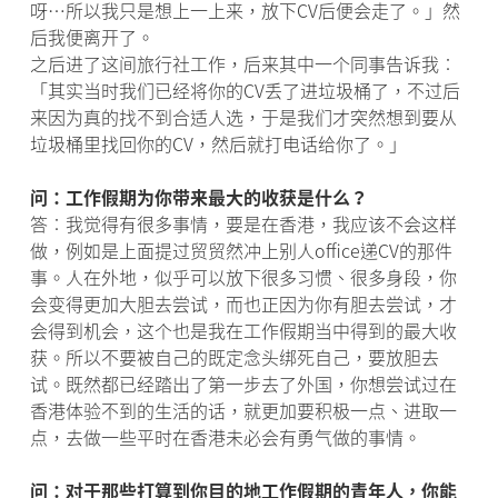
呀…所以我只是想上一上来，放下CV后便会走了。」然
后我便离开了。
之后进了这间旅行社工作，后来其中一个同事告诉我︰
「其实当时我们已经将你的CV丢了进垃圾桶了，不过后
来因为真的找不到合适人选，于是我们才突然想到要从
垃圾桶里找回你的CV，然后就打电话给你了。」
问：工作假期为你带来最大的收获是什么？
答︰我觉得有很多事情，要是在香港，我应该不会这样
做，例如是上面提过贸贸然冲上别人office递CV的那件
事。人在外地，似乎可以放下很多习惯、很多身段，你
会变得更加大胆去尝试，而也正因为你有胆去尝试，才
会得到机会，这个也是我在工作假期当中得到的最大收
获。所以不要被自己的既定念头绑死自己，要放胆去
试。既然都已经踏出了第一步去了外国，你想尝试过在
香港体验不到的生活的话，就更加要积极一点、进取一
点，去做一些平时在香港未必会有勇气做的事情。
问：对于那些打算到你目的地工作假期的青年人，你能