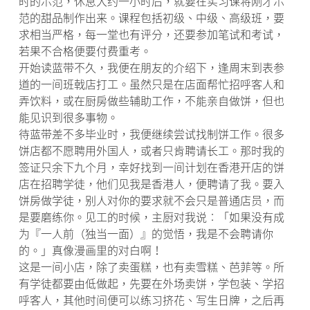
时的示范，休息大约一小时后，就要在实习课将刚才示
范的甜品制作出来。课程包括初级、中级、高级班，要
求相当严格，每一堂也有评分，还要参加笔试和考试，
若果不合格便要付费重考。
开始读蓝带不久，我便在朋友的介绍下，逢周末到表参
道的一间班戟店打工。虽然只是在店面帮忙招呼客人和
弄饮料，或在厨房做些辅助工作，不能亲自做饼，但也
能见识到很多事物。
待蓝带差不多毕业时，我便继续尝试找制饼工作。很多
饼店都不愿聘用外国人，或者只肯聘请长工。那时我的
签证只余下九个月，幸好找到一间计划在香港开店的饼
店在招聘学徒，他们见我是香港人，便聘请了我。要入
饼房做学徒，别人对你的要求就不会只是普通店员，而
是要磨练你。见工的时候，主厨对我说︰「如果没有成
为『一人前（独当一面）』的觉悟，我是不会聘请你
的。」真像漫画里的对白啊！
这是一间小店，除了卖蛋糕，也有卖雪糕、芭菲等。所
有学徒都要由低做起，先要在外场卖饼，学包装、学招
呼客人，其他时间便可以练习挤花、写生日牌，之后再