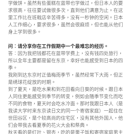
学做饼。虽然有些蛋糕在蓝带也学做过，但日本人的要
求很高，往往要试做很多次，直到他们满意为止。在这
里工作比在班戟店辛苦得多，没有一秒钟的空闲。日本
人工作细心，要求很多，虽然会很麻烦，但也能从他们
身上学到很多。
问︰请分享你在工作假期中一个最难忘的经历。
答︰因为我把钱都花在蓝带学费上，没有钱四处旅行，
所以全年主要都是留在东京，幸好也能感受到日本的四
季。
我刚到达东京时正值梅雨季节，虽然经常下大雨，但正
是绣球花绽放的时期。
到了夏天，是吃水果和到花田看向日葵的时候。跟日本
人同住更能感受到季节的转变，例如会随季节变化而吃
不同的食物，夏天时会吃水冷面。那时我跟日本人（是
我读大学时来东京读日文的同一个寄宿家庭）一起住在
世田谷区，是个较高尚的住宅区，没有其他外国人，他
们会带我去看夏季的花火大会和祭典。
秋天看的是红叶、银杏，吃的是栗子饭和寄宿家庭男主