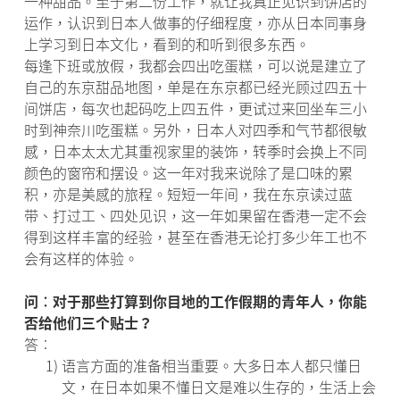
一种甜品。至于第二份工作，就让我真正见识到饼店的
运作，认识到日本人做事的仔细程度，亦从日本同事身
上学习到日本文化，看到的和听到很多东西。
每逢下班或放假，我都会四出吃蛋糕，可以说是建立了
自己的东京甜品地图，单是在东京都已经光顾过四五十
间饼店，每次也起码吃上四五件，更试过来回坐车三小
时到神奈川吃蛋糕。另外，日本人对四季和气节都很敏
感，日本太太尤其重视家里的装饰，转季时会换上不同
颜色的窗帘和摆设。这一年对我来说除了是口味的累
积，亦是美感的旅程。短短一年间，我在东京读过蓝
带、打过工、四处见识，这一年如果留在香港一定不会
得到这样丰富的经验，甚至在香港无论打多少年工也不
会有这样的体验。
问︰对于那些打算到你目地的工作假期的青年人，你能
否给他们三个贴士？
答︰
1)
语言方面的准备相当重要。大多日本人都只懂日
文，在日本如果不懂日文是难以生存的，生活上会