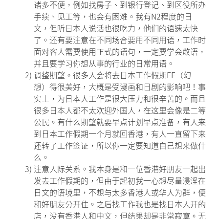
诸多不便，例如找房子、到银行登记、到区役所办
手续、见工等，也会有困难。我有N2程度的日
文，但听日本人说话也很吃力，他们的语速太快
了。还有要注意在不同场合要用不同用语，工作时
面对客人需要使用正式的语句，一定要学会敬语，
并且要学习你想从事的行业的日常用语。
2)
调整期望。很多人会将去日本工作假期FF（幻
想）得很美好，大概是受漫画和日剧的影响吧！事
实上，为日本人工作是很大压力和很辛苦的。而且
很多日本人都不太欢迎外国人，在这里会像是二等
公民。有什么期望就要早点计划早点准备，有人来
到日本工作假期一个月就回香港，有人一直留下来
还转了工作签证，所以你一定要知道自己想来做什
么。
3)
注意人际关系。我本身是和一位香港好朋友一起出
发去工作假期的，但由于起初我一心想尽量浸淫在
日文的语境里，不想与太多香港人或华人为群，便
和好朋友分开住。之后找工作我也是找日本人开的
店，没有香港人和中文，但结果却是非常寂寞。无