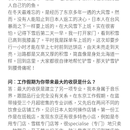
人自己钓的鱼。
在冬天最难忘的，是经历了东京多年一遇的大风雪。然
而，没有人能阻止到日本人返工的决心，日本人在台风
暴雨之下一样要上班的。在大风雪下上班，实在很害
怕。记得下雪后第二天一早，我一打开家门，看到积雪
已高到我膝盖了。平时我是踩单车上班的，这次却要步
行一小时才能在早上七时前到达饼店，由天未亮走到天
亮，沿路都是又高又厚的积雪，简直像是身处北海道一
样。回到店里，大家都很自律地帮忙铲雪，那天铲雪铲
到腰骨痛呢！
问︰工作假期为你带来最大的收获是什么？
答︰最大的收获是建立了另一项专业。我本身属于音乐
界，跟甜品行业完全没有关系。在东京工作假期，在蓝
带接受三个月超密集的专业训练，又先后在两间不同的
饮食业店铺工作，见识日本人如何操作店铺。第一份工
作是在班戟店，发现东京还有很多特色小店，例如是冬
甩专门店、雪糕专门店等，很specialise（专门）地只卖