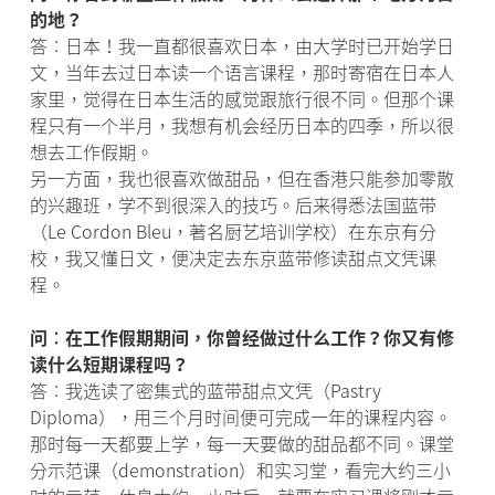
的地？
答︰日本！我一直都很喜欢日本，由大学时已开始学日
文，当年去过日本读一个语言课程，那时寄宿在日本人
家里，觉得在日本生活的感觉跟旅行很不同。但那个课
程只有一个半月，我想有机会经历日本的四季，所以很
想去工作假期。
另一方面，我也很喜欢做甜品，但在香港只能参加零散
的兴趣班，学不到很深入的技巧。后来得悉法国蓝带
（Le Cordon Bleu，著名厨艺培训学校）在东京有分
校，我又懂日文，便决定去东京蓝带修读甜点文凭课
程。
问︰在工作假期期间，你曾经做过什么工作？你又有修
读什么短期课程吗？
答︰我选读了密集式的蓝带甜点文凭（Pastry
Diploma），用三个月时间便可完成一年的课程内容。
那时每一天都要上学，每一天要做的甜品都不同。课堂
分示范课（demonstration）和实习堂，看完大约三小