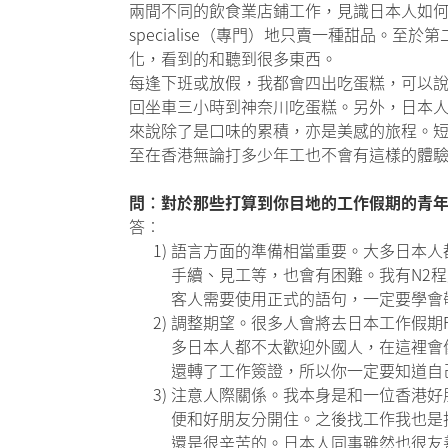
兩間不同的飲食業店鋪工作，見識日本人如
specialise（專門）地只賣一種甜品
化，看到的和聽到很多東西。
每逢下班或放假，我都會四出吃蛋糕，可以
回坐車三小時到神奈川吃蛋糕。另外，日本
來說除了是口味的累積，亦是美感的旅程。
至在香港無論打多少年工也不會有這樣的體
問︰對於那些打算到你目地的工作假期的青
答︰
1)
語言方面的準備相當重要。大多日本人
手續、見工等，也會有困難。我有N2
客人需要使用正式的語句，一定要學會
2)
調整期望。很多人會將去日本工作假期
多日本人都不太歡迎外國人，在這裡會
還轉了工作簽證，所以你一定要知道自
3)
注意人際關係。我本身是和一位香港好
便和好朋友分開住。之後找工作我也是
還是很辛苦的。日本人同事雖然也很友