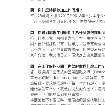
問︰你什麼時候參加工作假期？
答︰25歲時，即是2017至2018年。我本
上那時我剛考到日文N2不久，便覺得是時候
問︰你曾到哪裡工作假期？為什麼會選擇那
答︰日本！我一直都很喜歡日本，由大學時
同。但那個課程只有一個半月，我想有機會
另一方面，我也很喜歡做甜品，但在香港只能參加
京有分校，我又懂日文，便決定去東京藍帶
問︰在工作假期期間，你曾經做過什麼工作
答︰我選讀了密集式的藍帶甜點文憑（Pastr
堂分示範課（demonstration）和
高級班，要求相當嚴格，每一堂也有評分，
開始讀藍帶不久，我便在朋友的介紹下，逢
做餅，但也能見識到很多事物。
待藍帶差不多畢業時，我便繼續嘗試找製餅