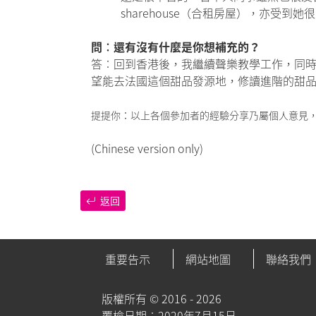
sharehouse（合租房屋），亦
問︰還有沒有什麼是你想補充的？
答︰回到香港後，我繼續聲樂教學工作，同時開了個
望能去法國這個甜品發源地，修讀進階的甜
提提你：以上各個參加者的經驗分享乃屬個人意見
(Chinese version only)
返回
重要告示
網站地圖
聯絡我們
版權所有 ©
2016 - 2026
覆檢日期︰2020年7月15日