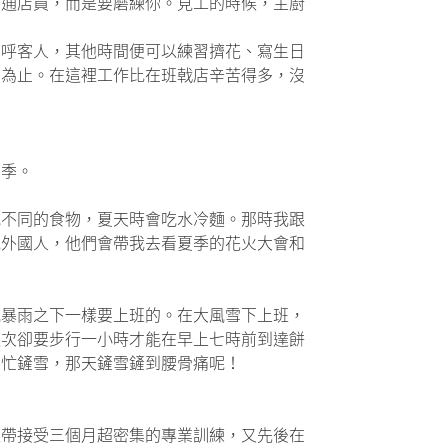
普通店員，而是要磨練你。見工的時候，主廚
招呼客人，其他時間便可以練習擠花、寫生日
意為止。在這裡工作比在班戟店辛苦得多，沒
四季。
吃不同的食物，夏天時會吃水冷麵。那時我跟
他外國人，他們會帶我去看夏季的花火大會和
風暴雨之下一樣要上班的。在大風雪下上班，
這次卻要步行一小時才能在早上七時前到達餅
幫忙鏟雪，那天鏟雪鏟到腰骨痛呢！
藍帶接受三個月超密集的專業訓練，又先後在