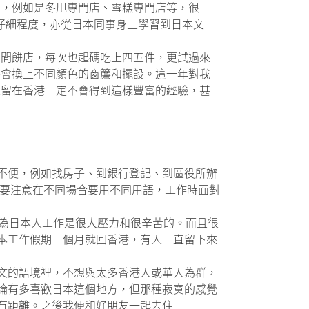
店，例如是冬甩專門店、雪糕專門店等，很
事的仔細程度，亦從日本同事身上學習到日本文
十間餅店，每次也起碼吃上四五件，更試過來
時會換上不同顏色的窗簾和擺設。這一年對我
果留在香港一定不會得到這樣豐富的經驗，甚
不便，例如找房子、到銀行登記、到區役所辦
有要注意在不同場合要用不同用語，工作時面對
，為日本人工作是很大壓力和很辛苦的。而且很
本工作假期一個月就回香港，有人一直留下來
文的語境裡，不想與太多香港人或華人為群，
論有多喜歡日本這個地方，但那種寂寞的感覺
有距離。之後我便和好朋友一起去住