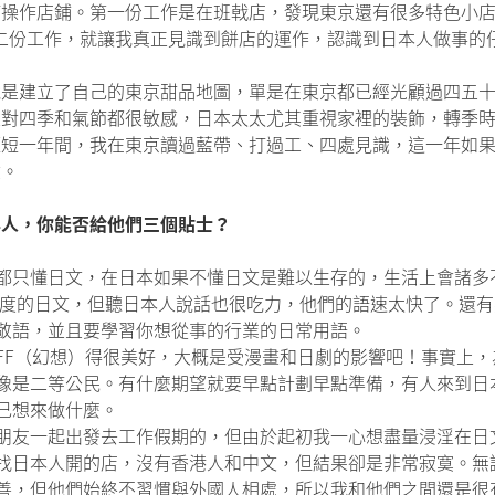
何操作店鋪。第一份工作是在班戟店，發現東京還有很多特色小
。至於第二份工作，就讓我真正見識到餅店的運作，認識到日本人做
說是建立了自己的東京甜品地圖，單是在東京都已經光顧過四五
人對四季和氣節都很敏感，日本太太尤其重視家裡的裝飾，轉季
短短一年間，我在東京讀過藍帶、打過工、四處見識，這一年如
驗。
年人，你能否給他們三個貼士？
都只懂日文，在日本如果不懂日文是難以生存的，生活上會諸多
程度的日文，但聽日本人說話也很吃力，他們的語速太快了。還
敬語，並且要學習你想從事的行業的日常用語。
FF（幻想）得很美好，大概是受漫畫和日劇的影響吧！事實上
像是二等公民。有什麼期望就要早點計劃早點準備，有人來到日
己想來做什麼。
朋友一起出發去工作假期的，但由於起初我一心想盡量浸淫在日
找日本人開的店，沒有香港人和中文，但結果卻是非常寂寞。無
善，但他們始終不習慣與外國人相處，所以我和他們之間還是很