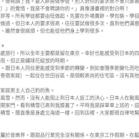
人，便聘請了我。要入餅房做學徒，別人對你的要求就不會只是
面）』的覺悟，我是不會聘請你的。」真像漫畫裡的對白啊！
芭菲等。所有學徒都要由低做起，先要在外場賣餅，學包裝、學
學做過，但日本人的要求很高，往往要試做很多次，直到他們滿
多，雖然會很麻煩，但也能從他們身上學到很多。
歷。
四處旅行，所以全年主要都是留在東京，幸好也能感受到日本的
大雨，但正是繡球花綻放的時期。
候。跟日本人同住更能感受到季節的轉變，例如會隨季節變化而
個寄宿家庭）一起住在世田谷區，是個較高尚的住宅區，沒有其
宿家庭男主人自己釣的魚。
大風雪。然而，沒有人能阻止到日本人返工的決心，日本人在颱
打開家門，看到積雪已高到我膝蓋了。平時我是踩單車上班的，
的積雪，簡直像是身處北海道一樣。回到店裡，大家都很自律地
身屬於音樂界，跟甜品行業完全沒有關係。在東京工作假期，在