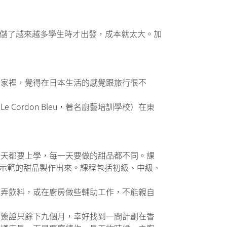
期，待儲了越來越多學生時才出發，成本就太大。加
人家裡，覺得在日本生活的感覺跟旅行很不
ordon Bleu，著名廚藝培訓學校）在東
時每一天都要上學，每一天要做的甜品都不同。課
剛才示範的甜品製作出來。課程包括初級、中級、
和弄飲料，或在廚房做些輔助工作，不能親自
的簽證只餘下九個月，幸好找到一間計劃在香