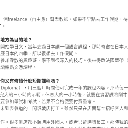
身是一個freelance（自由身）聲樂教師，如果不早點去工作假
了。
個地方為目的地？
已開始學日文，當年去過日本讀一個語言課程，那時寄宿在日本
經歷日本的四季，所以很想去工作假期。
零散的興趣班，學不到很深入的技巧。後來得悉法國藍帶（Le C
修讀甜點文憑課程。
？你又有修讀什麼短期課程嗎？
y Diploma），用三個月時間便可完成一年的課程內容。那
實習堂，看完大約三小時的示範，休息大約一小時後，就要在實習課將
還要參加筆試和考試，若果不合格便要付費重考。
周末到表參道的一間班戟店打工。雖然只是在店面幫忙招呼客人
工作。很多餅店都不願聘用外國人，或者只肯聘請長工。那時我