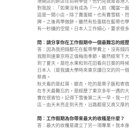
港開店的餅店在招聘學徒，他們見我是香港
對我說︰「如果沒有成為『一人前（獨當一
這是一間小店，除了賣蛋糕，也有賣雪糕、
牌，之後再學做餅。雖然有些蛋糕在藍帶也
有一秒鐘的空閒。日本人工作細心，要求很
問︰請分享你在工作假期中一個最難忘的經
答︰因為我把錢都花在藍帶學費上，沒有錢
我剛到達東京時正值梅雨季節，雖然經常下
到了夏天，是吃水果和到花田看向日葵的時
日本人（是我讀大學時來東京讀日文的同一
祭典。
秋天看的是紅葉、銀杏，吃的是栗子飯和寄
在冬天最難忘的，是經歷了東京多年一遇的
實在很害怕。記得下雪後第二天一早，我一
店，由天未亮走到天亮，沿路都是又高又厚
問︰工作假期為你帶來最大的收穫是什麼？
答︰最大的收穫是建立了另一項專業。我本