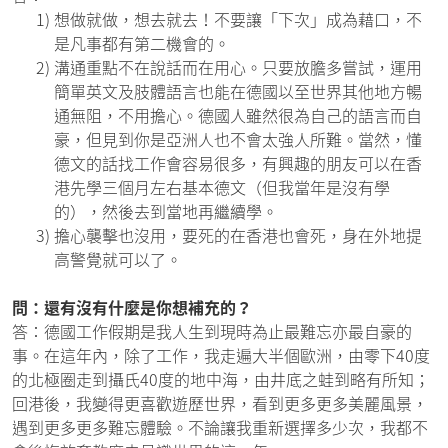
1)
想做就做，想去就去！不要讓「下次」成為藉口，不
是凡事都有第二機會的。
2)
溝通重點不在說話而在用心。只要放膽多嘗試，運用
簡單英文及肢體語言也能在德國以至世界其他地方暢
通無阻，不用擔心。德國人雖然很為自己的語言而自
豪，但見到你是亞洲人也不會太強人所難。當然，懂
德文的話找工作會容易很多，有興趣的朋友可以在香
港先學三個月左右基本德文（但我當年是沒有學
的），然後去到當地再繼續學。
3)
擔心襲擊也沒用，要死的在香港也會死，身在外地提
高警覺就可以了。
問：還有沒有什麼是你想補充的？
答：德國工作假期是我人生到現時為止最難忘亦最自豪的
事。在這年內，除了工作，我走遍大半個歐洲，由零下40度
的北極圈走到攝氏40度的地中海，由井底之蛙到略有所知；
回港後，我變得更喜歡遊歷世界，看到更多更多美麗風景，
遇到更多更多難忘體驗。不論讓我重新選擇多少次，我都不