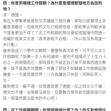
問：你曾到哪裡工作假期？為什麼會選擇那個地方為目的
地？
答：德國。
我在大學畢業後曾到北京讀過三個月書，那時已經覺得北京
離香港雖近，但兩地的文化已相差很遠，那如果去到歐洲豈
不是會更加不得了？去工作假期的想法便從我腦海中閃過，
但礙於我英文太差（高考曾經不合格），所以就沒有再進一
步行動。
後來我成了小學中文教師，慢慢地再次去想，可不可以去工
作假期呢？如果一生人有80歲命，那也不過是花了人生八十
份之一的時間而已。那時我也不肯定自己是不是真的適合教
書，是不是真的甘願教一世書？那就不如藉著工作假期這個
機會，一方面見識世界，一方面讓自己休息，同時反思人
生。
雖對德文一竅不通，但我還是選了德國，反正英文又不懂，
德文也不懂，去哪都沒差別。但要數方便到其他國家旅行的
話，那當然要去歐洲的中心吧！
問：在工作假期期間，你曾經做過什麼工作？你又有修讀什