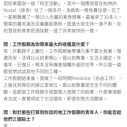
但如果要說一個「特定活動」，其中一個應該是在柏林的
hostel（旅舍）住了一個多月，為換取一晚免費住宿，花了
一星期籌備了一頓15人份量的素食晚餐，最後來了30多人。
簡單的羅宋湯及忌廉蘑菇意粉，感激大家支持一滴不剩，在
初雪夜和食客把酒談歡，過了非常愉快的一晚。
問：工作假期為你帶來最大的收穫是什麼？
答：計劃趕不上變化，工作假期後學懂凡事不要太執著，隨
遇而安，活得比以前更開心。我以前教書，生活太穩定，年
復年、日復日，根本沒有機會接觸外面的世界，所以我一直
都很想試試其他不同的工種。
工作假期結束後，我做了一段時間freelance（自由工作），
之後找到現在的辦公室崗位，跟以前教書是完全不同的體
驗。這都是工作假期令我整個人放開了的結果︰什麼事情都
肯去試，會覺得試了也沒損失，即使失敗也沒關係。
問：對於那些打算到你目的地工作假期的青年人，你能否給
他們三個貼士？
答：