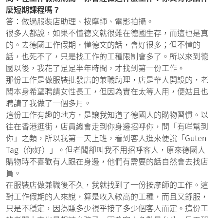
麼短期課程嗎？
答：做過服裝店助理、按摩師、電影拍攝。
很多人都說，如果不懂德文就很難在德國生存，而這也是真
的。去德國工作假期，懂德文的話，會好很多；但不懂的
話，也死不了，只是找工作的工種限制會多了。所以來到德
國以後，我花了足足半年時間，才找到第一份工作。
那份工作是做服裝批發店的兼職助理，店是華人開設的，老
闆本身希望聘請女性長工，但因為實在太等人用，便姑且也
聘請了我做了一個多月。
這份工作有趣的地方，是讓我知道了德國人的購物習慣。以
往在香港逛街，店員總會走到你身邊招呼你，問「有咩幫到
你」之類，所以我第一天上班，看到客人進來便說「Guten
Tag（你好）」。但老闆卻叫我不用招呼客人，原來德國人
購物時不喜歡有人跟在身邊，他們有需要的話自然會去找店
員。
在服裝店做兼職後不久，我就找到了一份按摩師的工作。這
對工作假期的人來說，算是收入較高的工種，而且又舒服，
只是不穩定，因為賺多少視乎接了多少個客人而定。這份工