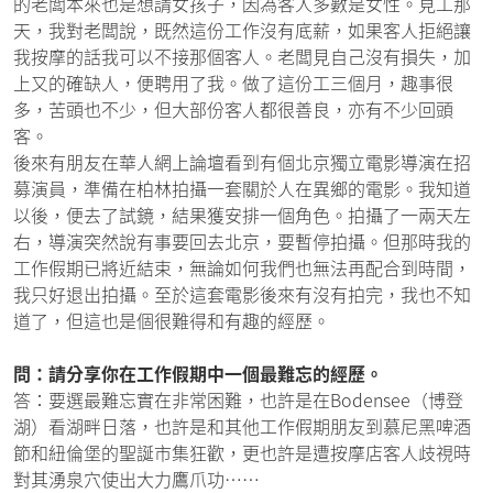
的老闆本來也是想請女孩子，因為客人多數是女性。見工那
天，我對老闆說，既然這份工作沒有底薪，如果客人拒絕讓
我按摩的話我可以不接那個客人。老闆見自己沒有損失，加
上又的確缺人，便聘用了我。做了這份工三個月，趣事很
多，苦頭也不少，但大部份客人都很善良，亦有不少回頭
客。
後來有朋友在華人網上論壇看到有個北京獨立電影導演在招
募演員，準備在柏林拍攝一套關於人在異鄉的電影。我知道
以後，便去了試鏡，結果獲安排一個角色。拍攝了一兩天左
右，導演突然說有事要回去北京，要暫停拍攝。但那時我的
工作假期已將近結束，無論如何我們也無法再配合到時間，
我只好退出拍攝。至於這套電影後來有沒有拍完，我也不知
道了，但這也是個很難得和有趣的經歷。
問：請分享你在工作假期中一個最難忘的經歷。
答：要選最難忘實在非常困難，也許是在Bodensee（博登
湖）看湖畔日落，也許是和其他工作假期朋友到慕尼黑啤酒
節和紐倫堡的聖誕市集狂歡，更也許是遭按摩店客人歧視時
對其湧泉穴使出大力鷹爪功……