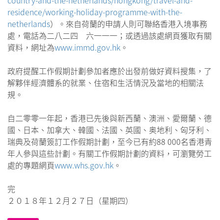
residence/working-holiday-programme-with-the-
netherlands
）。來自荷蘭的申請人則可聯絡香港入境事務
處，電話為二八二四 六一一一；或透過該處網頁獲取有關
資料，網址為
www.immd.gov.hk
。
政府提醒工作假期計劃參加者應於出發前做好資料搜集，了
解夥伴經濟體系的就業、住宿和生活情況及當地的相關法
規。
自二零零一年起，香港已先後與新西蘭、澳洲、愛爾蘭、德
國、日本、加拿大、韓國、法國、英國、奥地利、匈牙利、
瑞典及荷蘭簽訂工作假期計劃，至今已有約88 000名香港青
年人參與這些計劃。有關工作假期計劃的資料，可瀏覽勞工
處的專題網頁
www.whs.gov.hk
。
完
２０１８年１２月２７日（星期四）