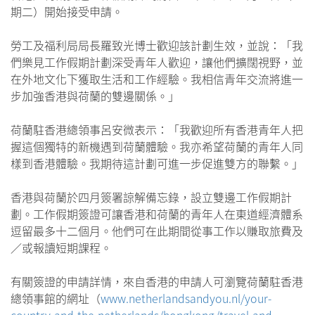
期二）開始接受申請。
勞工及福利局局長羅致光博士歡迎該計劃生效，並說：「我
們樂見工作假期計劃深受青年人歡迎，讓他們擴闊視野，並
在外地文化下獲取生活和工作經驗。我相信青年交流將進一
步加強香港與荷蘭的雙邊關係。」
荷蘭駐香港總領事呂安微表示：「我歡迎所有香港青年人把
握這個獨特的新機遇到荷蘭體驗。我亦希望荷蘭的青年人同
樣到香港體驗。我期待這計劃可進一步促進雙方的聯繫。」
香港與荷蘭於四月簽署諒解備忘錄，設立雙邊工作假期計
劃。工作假期簽證可讓香港和荷蘭的青年人在東道經濟體系
逗留最多十二個月。他們可在此期間從事工作以賺取旅費及
／或報讀短期課程。
有關簽證的申請詳情，來自香港的申請人可瀏覽荷蘭駐香港
總領事館的網址（
www.netherlandsandyou.nl/your-
country-and-the-netherlands/hongkong/travel-and-