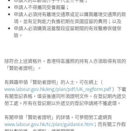
申請人不得攜同受養親屬；
申請人必須持有離境交通票或足以購買離境交通票的款
項，並有足夠能力負擔初期在英國逗留的費用；以及
申請人必須購買涵蓋整段逗留期間的有效醫療保健保
險。
除符合上述資格外，香港特區護照的持有人亦須取得有效的
「贊助者證明」。
有興趣申領「贊助者證明」的人士，可在網上（
www.labour.gov.hk/eng/plan/pdf/UK_regform.pdf
）下載
有關登記表格，填妥後連同所須證明文件，在登記期內遞交
勞工處。所有在登記期以外遞交的登記申請將不獲處理。
有關申領「贊助者證明」的詳情，可參閱勞工處網頁
www.labour.gov.hk/tc/plan/guidance.htm
；而有關工作假
期計劃的進一步資料，請參閱網頁