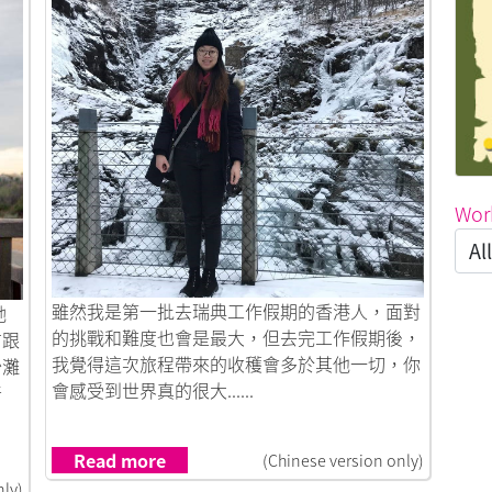
Wor
Link to 瑞典生存記
雖然我是第一批去瑞典工作假期的香港人，面對
她
的挑戰和難度也會是最大，但去完工作假期後，
前跟
我覺得這次旅程帶來的收穫會多於其他一切，你
沙灘
會感受到世界真的很大......
奇
Read more
(Chinese version only)
nly)