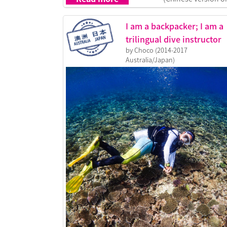
I am a backpacker; I am a
trilingual dive instructor
by Choco (2014-2017
Australia/Japan)