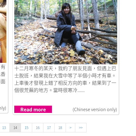
，有
Link to 加拿大的生活模式
十二月寒冬的某天，我約了朋友見面，但遇上巴
比香
士脫班，結果我在大雪中等了半個小時才有車。
和面
上車後才發現上錯了相反方向的車，結果到了一
個很荒蕪的地方。當時很寒冷......
nly)
Read more
(Chinese version only)
13
14
15
16
17
18
>
>>