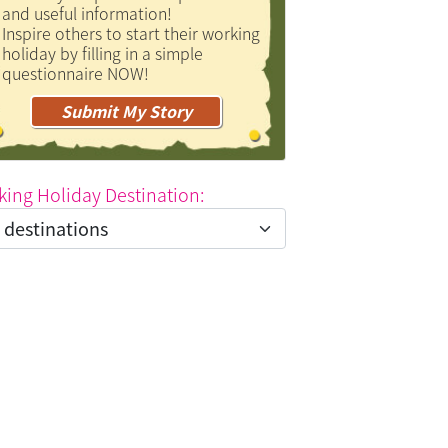
and useful information!
Inspire others to start their working
holiday by filling in a simple
questionnaire NOW!
Submit My Story
king Holiday Destination: