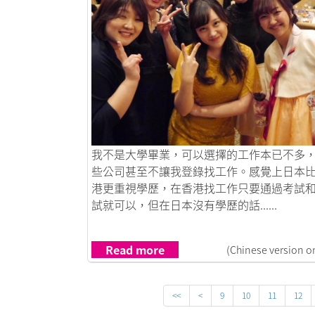
Link to 走出死胡同，改變生活方式
我不是大學畢業，可以選擇的工作本已不多
些公司甚至不讓我登錄找工作。感覺上日本
港更重視學歷，在香港找工作只要通過考試
試就可以，但在日本沒有學歷的話......
Read more
(Chinese version o
<<
<
9
10
11
12