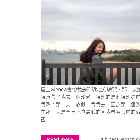
Link to 汶娜20歲出走的兩年生活體驗
屋主Glenda會帶我去附近地方遊覽，那一次
特意帶了我去一個沙灘，特別的是他特別提
我改了那一天「放假」帶我去，因為那一個
在那一天是全年水位最低的。我看著眼前的
觀......
Read more
(Chinese version o