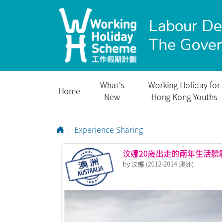
Labour D
The Gove
What's
Working Holiday for
Home
New
Hong Kong Youths
Go to Home Page
Experience Sharing
汶娜20歲出走的兩年生活體
by 汶娜 (2012-2014 澳洲)