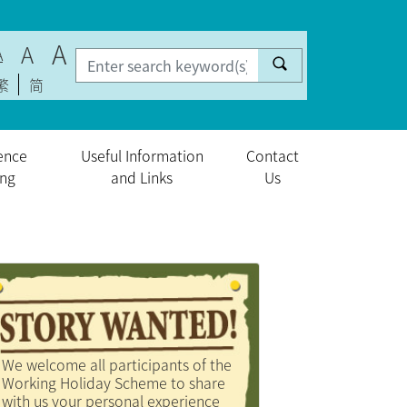
A
A
A
繁
简
ence
Useful Information
Contact
ing
and Links
Us
We welcome all participants of the
Working Holiday Scheme to share
with us your personal experience