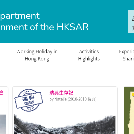
epartment
rnment of the HKSAR
Working Holiday in
Activities
Experi
Hong Kong
Highlights
Shar
驗
瑞典生存記
by Natalie (2018-2019 瑞典)