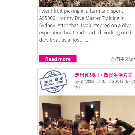
Link to I am a backpacker; I am a trilingual 
I went fruit picking in a farm and spent
A$5000+ for my Dive Master Training in
Sydney. After that, I volunteered on a dive
expedition boat and started working on th
dive boat as a host ......
Read more
（另有中文版
走出死胡同，改變生活方式
by 瀛 (2008-2010/2016-2017 澳洲
本)