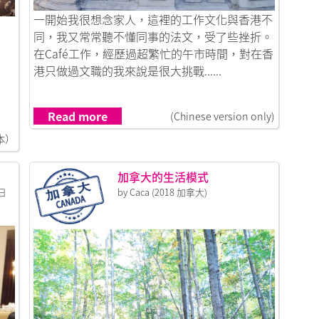
Link to 小眼睛看法國
一開始我很想念家人，這裡的工作文化與香港不
dive instructor
同，我又常常聽不懂同事的法文，受了些挫折。
在Café工作，經歷過超繁忙的午市時間，對在香
港只做過文職的我來說是很大挑戰......
e
Read more
(Chinese version only)
本）
加拿大的生活模式
/日
by Caca (2018 加拿大)