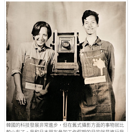
Link to 韓國攝影實驗
韓國的科技發展非常進步，但在舊式攝影方面的事物就比
較少有了。我和日本朋友參加工作假期的目的就是進行我