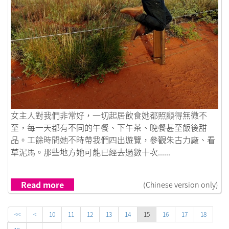
Link to 沒有後悔的出走，多謝28歲的自己
女主人對我們非常好，一切起居飲食她都照顧得無微不
至，每一天都有不同的午餐、下午茶、晚餐甚至飯後甜
品。工餘時間她不時帶我們四出遊覽，參觀朱古力廠、看
草泥馬。那些地方她可能已經去過數十次......
Read more
(Chinese version only)
<<
<
10
11
12
13
14
15
16
17
18