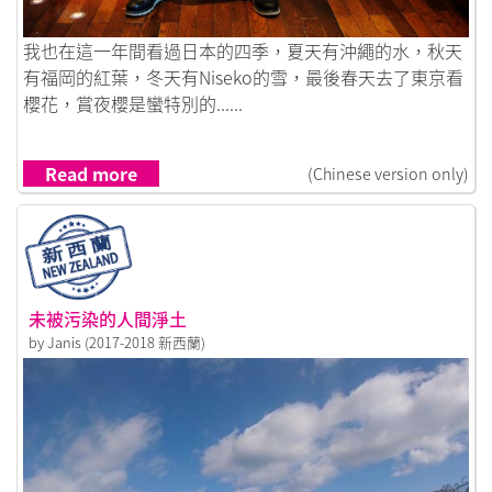
Link to 沖繩的水和二世古的雪
我也在這一年間看過日本的四季，夏天有沖繩的水，秋天
有福岡的紅葉，冬天有Niseko的雪，最後春天去了東京看
櫻花，賞夜櫻是蠻特別的......
Read more
(Chinese version only)
未被污染的人間淨土
by Janis (2017-2018 新西蘭)