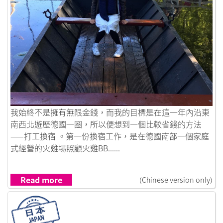
Link to 打工換宿點滴
我始終不是擁有無限金錢，而我的目標是在這一年內沿東
南西北遊歷德國一圈，所以便想到一個比較省錢的方法
——打工換宿 。第一份換宿工作，是在德國南部一個家庭
式經營的火雞場照顧火雞BB......
Read more
(Chinese version only)