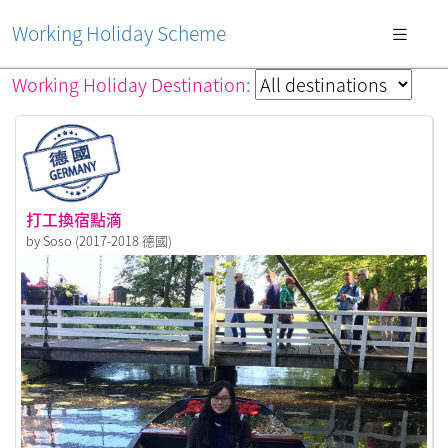
Working Holiday Scheme
Working Holiday Destination:
打工換宿點滴
by Soso (2017-2018 德國)