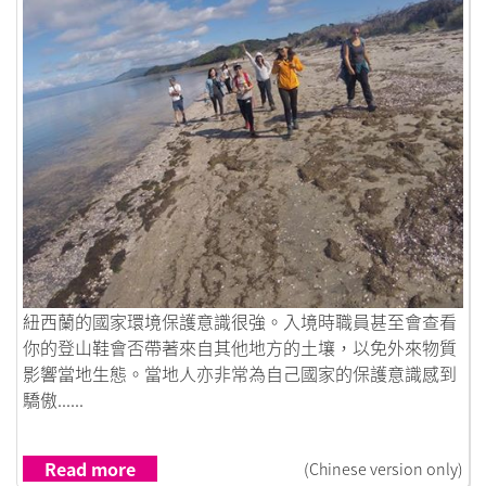
Link to 未被污染的人間淨土
紐西蘭的國家環境保護意識很強。入境時職員甚至會查看
你的登山鞋會否帶著來自其他地方的土壤，以免外來物質
影響當地生態。當地人亦非常為自己國家的保護意識感到
驕傲......
Read more
(Chinese version only)