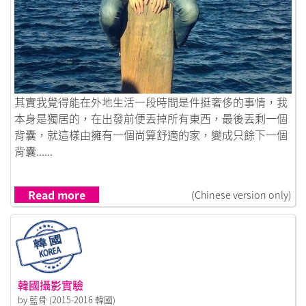
Link to 如果你問我為什麼要丟下所有，澳洲的天空可以代我
其實我覺得能在外地生活一段時間是件挺奢侈的事情，我
本身是獨居的，在出發前便丟掉所有東西，最後丟剩一個
背囊，就這樣由擁有一個尚算舒適的家，變成只餘下一個
背囊......
Read more
(Chinese version only)
韓國攝影實驗
by 藍骨 (2015-2016 韓國)