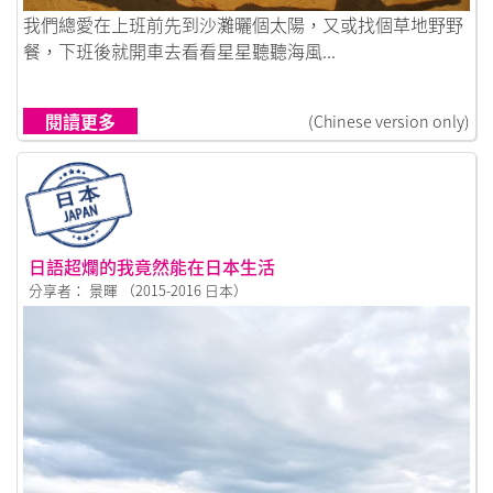
鏈接到25歲，我們離家出走
我們總愛在上班前先到沙灘曬個太陽，又或找個草地野野
餐，下班後就開車去看看星星聽聽海風...
閱讀更多
(Chinese version only)
日語超爛的我竟然能在日本生活
分享者： 景暉 （2015-2016 日本）