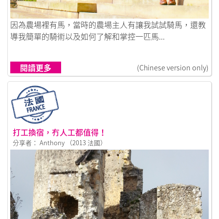
鏈接到英倫の日常
因為農場裡有馬，當時的農場主人有讓我試試騎馬，還教
導我簡單的騎術以及如何了解和掌控一匹馬...
閱讀更多
(Chinese version only)
打工換宿，冇人工都值得！
分享者： Anthony （2013 法國）