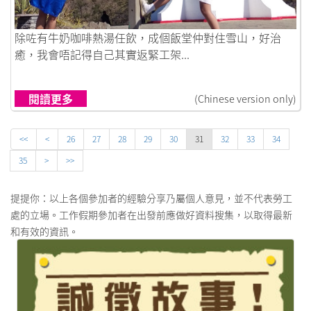
鏈接到你可以FF工作假期，但唔好毫無準備
除咗有牛奶咖啡熱湯任飲，成個飯堂仲對住雪山，好治
癒，我會唔記得自己其實返緊工架...
閱讀更多
(Chinese version only)
<<
<
26
27
28
29
30
31
32
33
34
35
>
>>
提提你：以上各個參加者的經驗分享乃屬個人意見，並不代表勞工
處的立場。工作假期參加者在出發前應做好資料搜集，以取得最新
和有效的資訊。