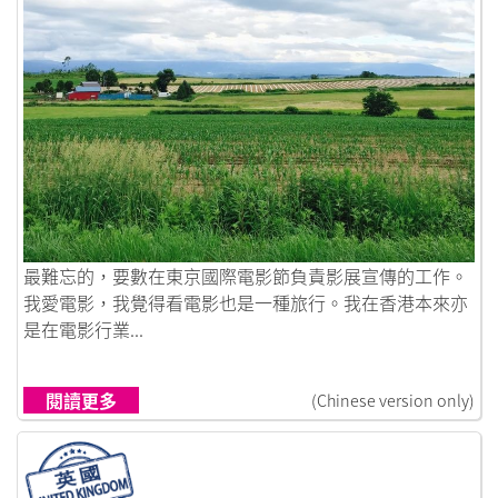
鏈接到日語超爛的我竟然能在日本生活
最難忘的，要數在東京國際電影節負責影展宣傳的工作。
我愛電影，我覺得看電影也是一種旅行。我在香港本來亦
是在電影行業...
閱讀更多
(Chinese version only)