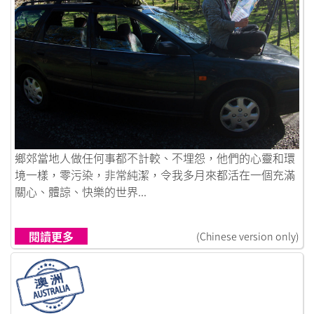
鏈接到紐 出 大 自 然
鄉郊當地人做任何事都不計較、不埋怨，他們的心靈和環
境一樣，零污染，非常純潔，令我多月來都活在一個充滿
關心、體諒、快樂的世界...
閱讀更多
(Chinese version only)