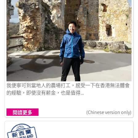
鏈接到打工換宿，冇人工都值得！
我便寧可到當地人的農場打工，感受一下在香港無法體會
的經驗，即使沒有薪金，也是值得...
閱讀更多
(Chinese version only)