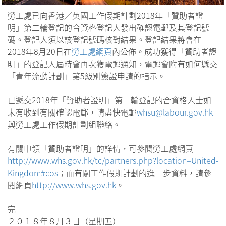
勞工處已向香港／英國工作假期計劃2018年「贊助者證
明」第二輪登記的合資格登記人發出確認電郵及其登記號
碼。登記人須以該登記號碼核對結果。登記結果將會在
2018年8月20日在
勞工處網頁
內公佈。成功獲得「贊助者證
明」的登記人屆時會再次獲電郵通知，電郵會附有如何遞交
「青年流動計劃」第5級別簽證申請的指示。
已遞交2018年「贊助者證明」第二輪登記的合資格人士如
未有收到有關確認電郵，請盡快電郵
whsu@labour.gov.hk
與勞工處工作假期計劃組聯絡。
有關申領「贊助者證明」的詳情，可參閱勞工處網頁
http://www.whs.gov.hk/tc/partners.php?location=United-
Kingdom#cos
；而有關工作假期計劃的進一步資料，請參
閱網頁
http://www.whs.gov.hk
。
完
２０１８年８月３日（星期五）