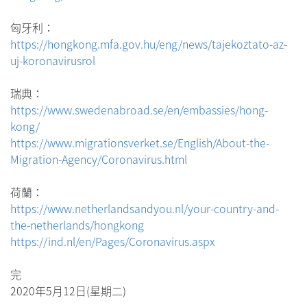
匈牙利：
https://hongkong.mfa.gov.hu/eng/news/tajekoztato-az-
uj-koronavirusrol
瑞典：
https://www.swedenabroad.se/en/embassies/hong-
kong/
https://www.migrationsverket.se/English/About-the-
Migration-Agency/Coronavirus.html
荷蘭：
https://www.netherlandsandyou.nl/your-country-and-
the-netherlands/hongkong
https://ind.nl/en/Pages/Coronavirus.aspx
完
2020年5月12日(星期二)