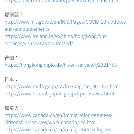
https://covid19.homeaffairs.gov.au/staying-australia
愛爾蘭：
http://www.inis.gov.ie/en/INIS/Pages/COVID-19-updates-
and-announcements
https://www.ireland.ie/en/china/hongkong/our-
services/visas/visas-for-ireland/
德國：
https://hongkong.diplo.de/hk-en/service/-/2321758
日本：
https://www.mofa.go.jp/ca/fna/page4e_001053.html
https://www.hk.emb-japan.go.jp/itpr_en/visa.html
加拿大：
https://www.canada.ca/en/immigration-refugees-
citizenship/services/work-canada/iec.html
https://www.canada.ca/en/immigration-refugees-