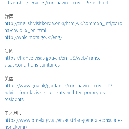
citizenship/services/coronavirus-covid19/iec.html
韓國：
http://english.visitkorea.or.kr/html/vk/common_intl/coro
na/covid19_en.html
http://whic.mofa.go.kr/eng/
法國：
https://france-visas.gouv.fr/en_US/web/france-
visas/conditions-sanitaires
英國：
https://www.gov.uk/guidance/coronavirus-covid-19-
advice-for-uk-visa-applicants-and-temporary-uk-
residents
奧地利：
https://www.bmeia.gv.at/en/austrian-general-consulate-
hongkong/