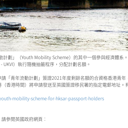
劃」（Youth Mobility Scheme）的其中一個參與經濟
tion - UKVI）執行隨機抽籤程序，分配計劃名額。
「青年流動計劃」簽證2021年度剩餘名額的合資格香港青年，可
午12時（香港時間）將申請發送至英國簽證移民署的指定電郵地址
outh-mobility-scheme-for-hksar-passport-holders
，請參閱英國政府網頁︰