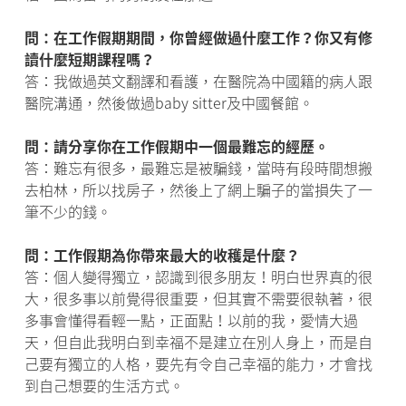
問：在工作假期期間，你曾經做過什麼工作？你又有修
讀什麼短期課程嗎？
答：我做過英文翻譯和看護，在醫院為中國籍的病人跟
醫院溝通，然後做過baby sitter及中國餐館。
問：請分享你在工作假期中一個最難忘的經歷。
答：難忘有很多，最難忘是被騙錢，當時有段時間想搬
去柏林，所以找房子，然後上了網上騙子的當損失了一
筆不少的錢。
問：工作假期為你帶來最大的收穫是什麼？
答：個人變得獨立，認識到很多朋友！明白世界真的很
大，很多事以前覺得很重要，但其實不需要很執著，很
多事會懂得看輕一點，正面點！以前的我，愛情大過
天，但自此我明白到幸福不是建立在別人身上，而是自
己要有獨立的人格，要先有令自己幸福的能力，才會找
到自己想要的生活方式。