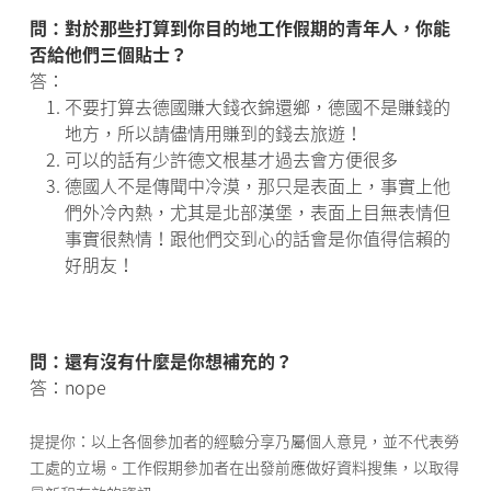
問：對於那些打算到你目的地工作假期的青年人，你能
否給他們三個貼士？
答：
不要打算去德國賺大錢衣錦還鄉，德國不是賺錢的
地方，所以請儘情用賺到的錢去旅遊！
可以的話有少許德文根基才過去會方便很多
德國人不是傳聞中冷漠，那只是表面上，事實上他
們外冷內熱，尤其是北部漢堡，表面上目無表情但
事實很熱情！跟他們交到心的話會是你值得信賴的
好朋友！
問：還有沒有什麼是你想補充的？
答：nope
提提你：以上各個參加者的經驗分享乃屬個人意見，並不代表勞
工處的立場。工作假期參加者在出發前應做好資料搜集，以取得