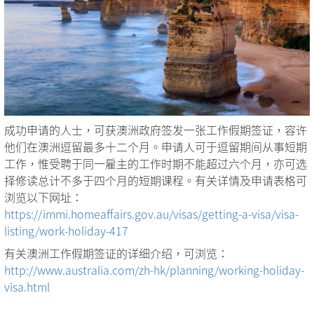
成功申请的人士，可获澳洲政府签发一张工作假期签证，容许
他们在澳洲逗留最多十二个月。申请人可于逗留期间从事短期
工作，惟受聘于同一雇主的工作时期不能超过六个月，亦可选
择修读总计不多于四个月的短期课程。有关详情及申请表格可
浏览以下网址：
https://immi.homeaffairs.gov.au/visas/getting-a-visa/visa-
listing/work-holiday-417
有关澳洲工作假期签证的详细介绍，可浏览：
http://www.australia.com/zh-hk/planning/working-holiday-
visa.html