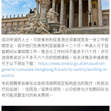
成功申请的人士，可获奥地利驻香港总领事馆签发一张工作假
期签证，容许他们在奥地利逗留最多十二个月。申请人可于逗
留期间从事短期工作，惟总计工作时间不能多于六个月，亦可
选择修读总计不多于六个月的短期课程。有关详情及申请表格
可于以下网址下载：
https://www.bmeia.gv.at/en/austrian-
general-consulate-hongkong/travels-to-austria/working-in-
austria
本处提醒参加者在出发前须按照规定投购适当的医疗（包括治
疗后运送）、住院及／或责任保险，以分担参与计划期间在当
地可能须要支付的有关费用。