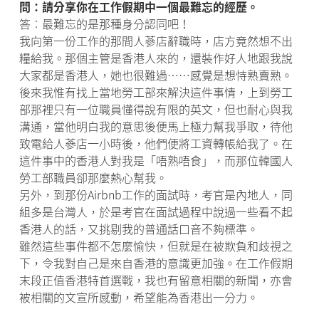
問：請分享你在工作假期中一個最難忘的經歷。
答︰最難忘的是那種身分認同吧！
我向第一份工作的那間人蔘店辭職時，店方竟然想不出
糧給我。那個主管是香港人來的，還裝作好人地跟我說
大家都是香港人，她也很難過……感覺是想恃熟賣熟。
後來我惟有找上當地勞工部來解決這件事情，上到勞工
部那裡只有一位職員懂得說有限的英文，但也耐心與我
溝通，當他明白我的意思後便馬上極力幫我爭取，待他
致電給人蔘店一小時後，他們便將工資轉帳給我了。在
這件事中的香港人對我是「唔熟唔食」，而那位韓國人
勞工部職員卻那麼熱心幫我。
另外，到那份Airbnb工作的面試時，考官是內地人，同
組多是台灣人，於是考官在面試過程中說過一些看不起
香港人的話，又挑剔我的普通話口音不夠標準。
雖然這些事件都不怎麼愉快，但就是在被欺負和歧視之
下，令我對自己是來自香港的意識更加強。在工作假期
末段正值香港特首選戰，我也有留意相關的新聞，亦會
被相關的文宣所感動，希望能為香港出一分力。