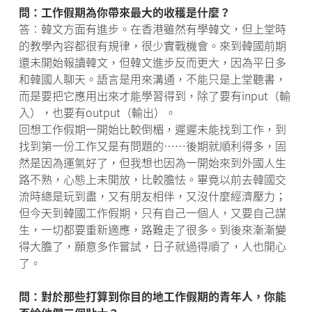
問：工作假期為你帶來最大的收穫是什麼？
答︰韓文方面有進步。在香港雖然有學韓文，但上堂時
的教學內容都很有規律，很少實戰機會。來到韓國前期
還未開始報讀韓文，但韓文進步反而更大，因為平日多
和韓國人聊天。語言是用來溝通，不能只是上堂聽書，
而是要把它應用出來才能學習得到，除了要有input（輸
入），也要有output（輸出）。
回想工作假期一開始比較倒楣，遲遲未能找到工作，到
找到第一份工作又是有問題的……後期就順利得多，固
然是因為運氣好了，但我想也因為一開始來到外國人生
路不熟，心態上未開放，比較膽怯。畢竟以前去韓國交
流時總是玩到盡，又有朋友相伴，又沒什麼經濟壓力；
但今天到韓國工作假期，只有自己一個人，又要自己謀
生，一切都要重新適應，路難走了很多。到後來漸漸變
得大膽了，願意多作嘗試，日子就過得順了，人也開心
了。
問：對於那些打算到你目的地工作假期的青年人，你能