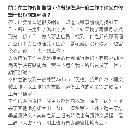
問：在工作假期期間，你曾經做過什麼工作？你又有修
讀什麼短期課程嗎？
答︰出發前看過很多網站，知道很難事前預先找到工
作，所以決定到了當地才找工作。結果找了兩個月才找
到第一份工作，做人蔘店店員。找到工作之前的那兩個
月空白期實在很難受，因為不斷花錢卻沒有收入，也會
擔心之後一直找不到工作。
人蔘店的工作主要是接待旅行團進行促銷，有感公司的
銷售手法有點問題，實在不適合我，所以只做了一個星
期便辭職。
幸好之後找到一份外資Airbnb（民宿）公司的寫字樓文
職工作，以工作假期來說，這份工作的薪金算是較高，
工時也穩定。
工作假期的後段，我主要都是四處玩，除了首爾外，還
去了其他地方如大田、釜山、濟州等。此外，還去了語
學堂讀韓文，其實之前上班的時候也有讀韓文課程，但
上課不太密，待不用上班時再去讀會比較專注。