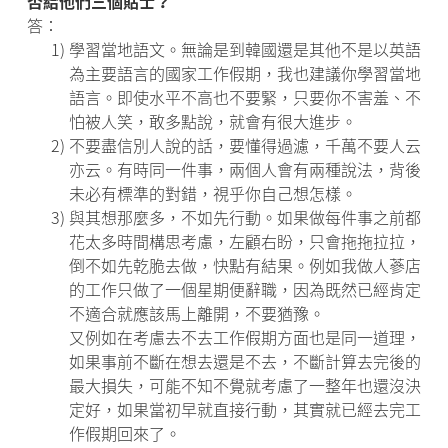
否給他們三個貼士？
答：
1)
學習當地語文。無論是到韓國還是其他不是以英語
為主要語言的國家工作假期，我也建議你學習當地
語言。即使水平不高也不要緊，只要你不害羞、不
怕被人笑，敢多點說，就會有很大進步。
2)
不要盡信別人說的話，要懂得過濾，千萬不要人云
亦云。有時同一件事，兩個人會有兩種說法，背後
未必有標準的對錯，視乎你自己想怎樣。
3)
與其想那麼多，不如先行動。如果做每件事之前都
花太多時間構思考慮，左顧右盼，只會拖拖拉拉，
倒不如先乾脆去做，快點有結果。例如我做人蔘店
的工作只做了一個星期便辭職，因為既然已經肯定
不適合就應該馬上離開，不要猶豫。
又例如在考慮去不去工作假期方面也是同一道理，
如果事前不斷在想去還是不去，不斷計算去完後的
最大損失，可能不知不覺就考慮了一整年也還沒決
定好，如果當初早就直接行動，其實就已經去完工
作假期回來了。