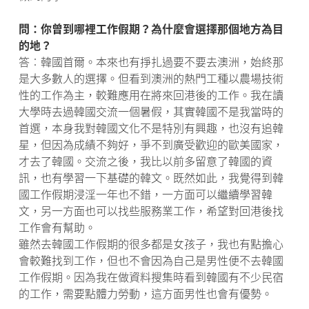
問：你曾到哪裡工作假期？為什麼會選擇那個地方為目
的地？
答︰韓國首爾。本來也有掙扎過要不要去澳洲，始終那
是大多數人的選擇。但看到澳洲的熱門工種以農場技術
性的工作為主，較難應用在將來回港後的工作。我在讀
大學時去過韓國交流一個暑假，其實韓國不是我當時的
首選，本身我對韓國文化不是特別有興趣，也沒有追韓
星，但因為成績不夠好，爭不到廣受歡迎的歐美國家，
才去了韓國。交流之後，我比以前多留意了韓國的資
訊，也有學習一下基礎的韓文。既然如此，我覺得到韓
國工作假期浸淫一年也不錯，一方面可以繼續學習韓
文，另一方面也可以找些服務業工作，希望對回港後找
工作會有幫助。
雖然去韓國工作假期的很多都是女孩子，我也有點擔心
會較難找到工作，但也不會因為自己是男性便不去韓國
工作假期。因為我在做資料搜集時看到韓國有不少民宿
的工作，需要點體力勞動，這方面男性也會有優勢。