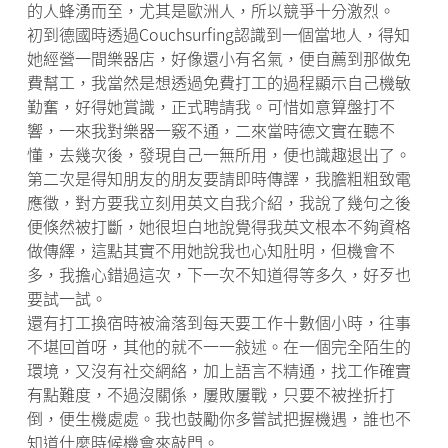
的人蜂湧而至，尤其是歐洲人，所以競爭十分激烈。
初到德國時透過Couchsurfing認識到一個當地人，得知
她經營一間樂器店，好像還小有名氣，便自薦到那做免
費幫工，我當然是想透過免費打工的過程顯示自己機敏
勤奮，好得她賞識，正式聘請我。可惜如意算盤打不
響，一來我對樂器一竅不通，二來當時德文實在聽不
懂，去幾次後，發現自己一無所用，便也識趣退出了。
第二次是得知朋友的朋友要請即時傳譯，我膽粗粗致電
應徵，對方要我立刻用英文自我介紹，我說了幾句之後
便倏然被打斷，她很坦白地說覺得我英文根本不夠資格
做傳繹，這點其實不用她說我也心知肚明，但機會不
多，我擔心錯過這次，下一次不知道得等多久，好歹也
要試一試。
還有打工換宿時被淪落到每天要工作十數個小時，往事
不堪回首呀，其他的就不一一敍述。在一個完全陌生的
環境，又沒有社交網絡，加上語言不精通，找工作確實
有點難度，不過沒關係，屢敗屢戰，只要不被挫折打
倒，便生機處處。我也鼓勵你多嘗試把握機遇，誰也不
知道什麼時候機會來敲門。