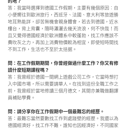
的地？
答：我當時選擇到德國工作假期，主要有幾個原因︰自
小便嚮往到歐洲旅行，西班牙、法國、意大利等旅遊勝
地耳熟能詳，卻苦無機會親身體會，若去到德國，近水
樓台，背上背囊，隨時瀟灑去幾天流浪，何不快哉！而
且又覺得德國經濟於歐洲體系中較蓬勃，找工作應該不
費吹灰之力，再加上消費物價較為相宜，即使短時間找
不到工作，生活也不至於太拮据。
問：在工作假期期間，你曾經做過什麼工作？你又有修
讀什麼短期課程嗎？
答：我曾經於德國一間網上遊戲公司工作，它當時想打
入中國市場，所以需要請華人。在找到這份全職工作之
前，我曾經於當地修讀三個月德文，其間亦兼職做翻譯
員補貼學費。
問：請分享你在工作假期中一個最難忘的經歷。
答：最難忘當然要數找工作到處踫壁的經歷。我還以為
德國經濟好，找工作不難，誰知也因經濟好，不同國家