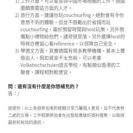
1)
工作方面，可以留意與中國市場相關的工作，德國
還頗需要這方面的人才。
2)
旅行方面，建議你玩couchsurfing，絕對會有令你
意想不到的體驗，但並不鼓勵出於省錢而玩
couchsurfing，最好預留時間與host玩樂，另外預
備點小禮物給他們，通常很受落。另外選擇host的
時候亦應留心看reference，以保障自己安全。
3)
學德文方面，其實德國有很多教學機構，基本上豐
儉由人，假如資金不太充裕，可以考慮
Volkshochschulen語言學校，有點類似香港的工
聯會，課程相對較便宜。
問：還有沒有什麼是你想補充的？
答：/
提提你：以上各個參加者的經驗分享乃屬個人意見，並不代表勞
工處的立場。工作假期參加者在出發前應做好資料搜集，以取得
最新和有效的資訊。