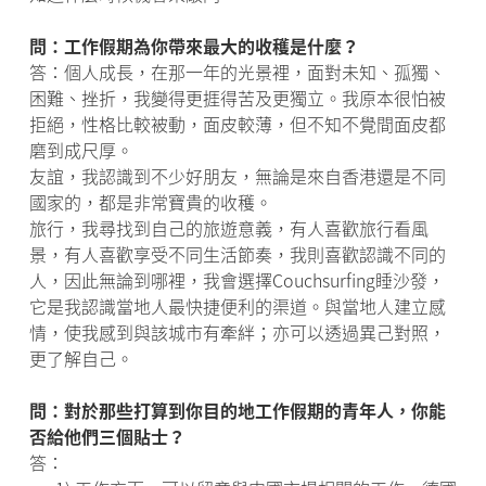
問：工作假期為你帶來最大的收穫是什麼？
答：個人成長，在那一年的光景裡，面對未知、孤獨、
困難、挫折，我變得更捱得苦及更獨立。我原本很怕被
拒絕，性格比較被動，面皮較薄，但不知不覺間面皮都
磨到成尺厚。
友誼，我認識到不少好朋友，無論是來自香港還是不同
國家的，都是非常寶貴的收穫。
旅行，我尋找到自己的旅遊意義，有人喜歡旅行看風
景，有人喜歡享受不同生活節奏，我則喜歡認識不同的
人，因此無論到哪裡，我會選擇Couchsurfing睡沙發，
它是我認識當地人最快捷便利的渠道。與當地人建立感
情，使我感到與該城市有牽絆；亦可以透過異己對照，
更了解自己。
問：對於那些打算到你目的地工作假期的青年人，你能
否給他們三個貼士？
答：