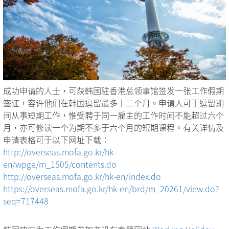
成功申请的人士，可获韩国驻香港总领事馆签发一张工作假期
签证，容许他们在韩国逗留最多十二个月。申请人可于逗留期
间从事短期工作，惟受聘于同一雇主的工作时间不能超过六个
月，亦可修读一个为期不多于六个月的短期课程。有关详情及
申请表格可于以下网址下载：
http://overseas.mofa.go.kr/hk-
en/wpge/m_1505/contents.do
http://overseas.mofa.go.kr/hk-en/index.do
https://overseas.mofa.go.kr/hk-en/brd/m_20261/view.do?
seq=717448