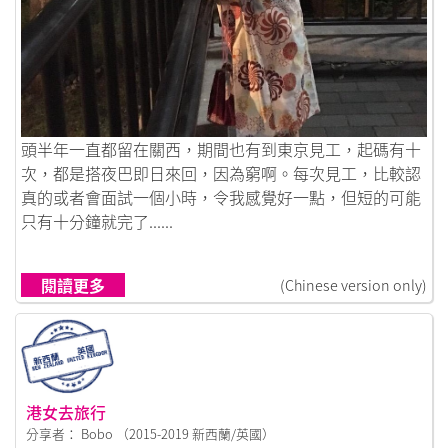
鏈接到日本在我枯燥乏味的生活中給予我方向
頭半年一直都留在關西，期間也有到東京見工，起碼有十
次，都是搭夜巴即日來回，因為窮啊。每次見工，比較認
真的或者會面試一個小時，令我感覺好一點，但短的可能
只有十分鐘就完了......
閱讀更多
(Chinese version only)
港女去旅行
分享者： Bobo （2015-2019 新西蘭/英國）