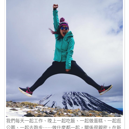
鏈接到港女去旅行
我們每天一起工作、晚上一起吃飯、一起做蛋糕、一起逛
公園、一起去跑步……做什麼都一起，關係很親密。在新