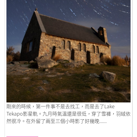
鏈接到相遇在千里之外的綿羊國
剛來的時候，第一件事不是去找工，而是去了Lake
Tekapo影星軌。九月時氣溫還是很低，穿了雪褲，羽絨依
然很冷。在外留了兩至三個小時影了好幾晚......