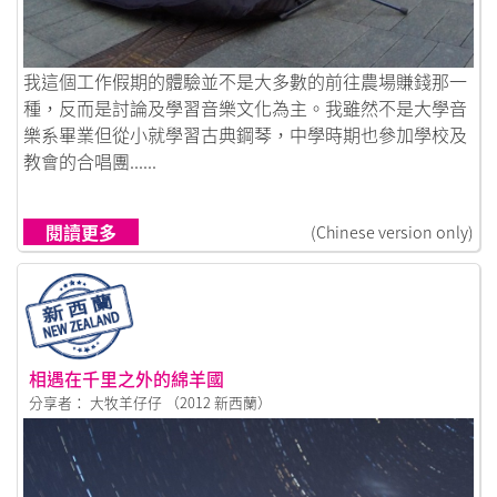
鏈接到澳洲音樂文化行
我這個工作假期的體驗並不是大多數的前往農場賺錢那一
種，反而是討論及學習音樂文化為主。我雖然不是大學音
樂系畢業但從小就學習古典鋼琴，中學時期也參加學校及
教會的合唱團......
閱讀更多
(Chinese version only)
相遇在千里之外的綿羊國
分享者： 大牧羊仔仔 （2012 新西蘭）