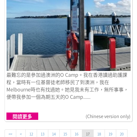
鏈接到跳出井底，大開眼界
最難忘的是參加過澳洲的O Camp。我在香港讀過助護課
程，當時有一位基督徒老師移民了到澳洲，我在
Melbourne時也有找過她。她見我未有工作，無所事事，
便帶我參加一個為期五天的O Camp......
閱讀更多
(Chinese version only)
<<
<
12
13
14
15
16
17
18
19
20