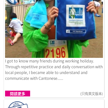
鏈接到Wong Kar-Wai's movie changed the destiny of a Ja
I got to know many friends during working holiday.
Through repetitive practice and daily conversation with
local people, I became able to understand and
communicate with Cantonese......
閱讀更多
(只有英文版本)