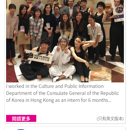
鏈接到Take Courage
I worked in the Culture and Public Information
Department of the Consulate General of the Republic
of Korea in Hong Kong as an intern for 6 months...
閱讀更多
(只有英文版本)