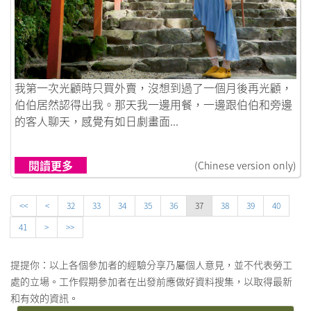
鏈接到窩心的日本人情味
我第一次光顧時只買外賣，沒想到過了一個月後再光顧，
伯伯居然認得出我。那天我一邊用餐，一邊跟伯伯和旁邊
的客人聊天，感覺有如日劇畫面...
閱讀更多
(Chinese version only)
<<
<
32
33
34
35
36
37
38
39
40
41
>
>>
提提你：以上各個參加者的經驗分享乃屬個人意見，並不代表勞工
處的立場。工作假期參加者在出發前應做好資料搜集，以取得最新
和有效的資訊。