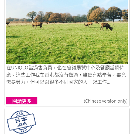
鏈接到路是自己走出來
在UNIQLO當過售貨員，也在會議展覽中心及餐廳當過侍
應。這些工作我在香港都沒有做過，雖然有點辛苦，畢竟
需要勞力，但可以跟很多不同國家的人一起工作...
閱讀更多
(Chinese version only)