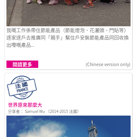
鏈接到戀上墨爾本
我嘅工作係帶住節能產品（節能燈泡、花灑頭、門貼等）
逐家逐戶去推廣同「親手」幫住戶安裝節能產品同回收換
出嚟嘅產品...
閱讀更多
(Chinese version only)
世界原來那麼大
分享者： Samuel Wu （2014-2015 法國）