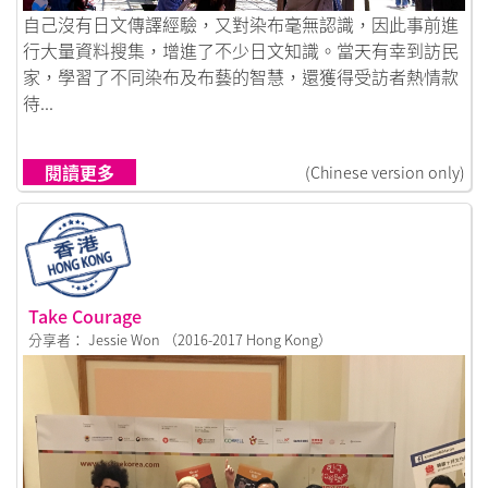
鏈接到到日本工作假期是我人生一大成就
自己沒有日文傳譯經驗，又對染布毫無認識，因此事前進
行大量資料搜集，增進了不少日文知識。當天有幸到訪民
家，學習了不同染布及布藝的智慧，還獲得受訪者熱情款
待...
閱讀更多
(Chinese version only)
Take Courage
分享者： Jessie Won （2016-2017 Hong Kong）