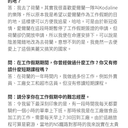
的地？
答︰我去了荷蘭。其實我很喜歡愛爾蘭一隊叫Kodaline
的樂隊，所以原本我是希望以愛爾蘭作為工作假期的目
的地，這樣便可以方便我追星，哈哈。可是由於新冠疫
情，愛爾蘭在這段時期暫停了工作假期簽證的申請，但
荷蘭卻仍開放申請，所以我便在命運安排下，可以說是
陰差陽錯地改為去荷蘭。意想不到的是，我竟然一去便
愛上了這個美麗又搞笑的國家。
問︰在工作假期期間，你曾經做過什麼工作？你又有修
讀什麼短期課程嗎？
答︰在荷蘭的一年時間内，我做過多份工作，例如外賣
員、工廠女工和超市店員。但沒有修讀短期課程。
問：請分享你在工作假期中的難忘經歷。
答：令我留下最深刻印象的是，有一段時間我每天都要
騎約一個小時的單車上下班。那時候我是在工廠做食品
加工的工作，需要每天早上7:30回到工廠。由於這趟旅
程可算是窮游，當地的NS鐵路對那時的我來說實在太貴