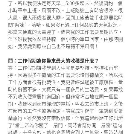
了，所以我便決定每天早上5:00多起床，然後騎約一個
小時單車上班，風雨不改。上班路途上有時會很冷、很
大風、很大雨或者很大霧，回到工廠後雙手也需要點時
間"解凍"，哈哈。如果沒有遇上任何惡劣的天氣狀況，
那當天便真的太幸運了。儘管我的工作需要長期站立，
但下班後我依然堅持騎一個小時的單車回家。由那時開
始，我認識到原來自己也不是弱不禁風啊！
問：工作假期為你帶來最大的收穫是什麼？
答：工作假期讓我學到人生就是要堅持、堅持和再堅
持。因為很多在荷蘭的工作需要你懂得荷蘭文，所以找
工作方面會很有挑戰性。我更曾經試過被工廠解僱，當
時的儲蓄不多，大概只有一個多月的生活費，如果再找
不到收入便需要打道回府。但非常巧合地在同一個星
期，我便收到超市經理的電話，叫我去超市上班，之後
在超市的工作也較為穩定，讓我成功儲了一筆錢到愛爾
蘭旅行。雖然我沒有宗教信仰，但我這趟經歷正好印證
了"當上帝為你關了一扇門，同時會幫你開一扇窗"這句
諺語，十分玄妙。這也令我體會到人生無常，要時時刻