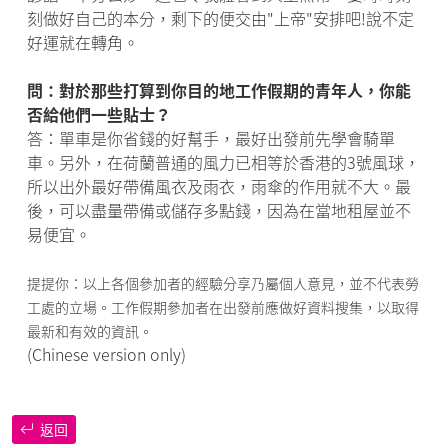
刻做好自己的本分，剩下的便交由"上帝"安排吧!說不定
好運就在轉角。
問：對於那些打算到你目的地工作假期的青年人，你能
否給他們一些貼士？
答：單車是你省錢的好幫手，最好出發前先學會騎單
車。另外，在荷蘭普通的風力已相等於香港的3號風球，
所以出外最好帶備風衣及雨衣，雨傘的作用就不大。最
後，可以盡量帶備或儲存多點錢，因為在當地租屋並不
易便宜。
提提你：以上各個參加者的經驗分享乃屬個人意見，並不代表勞
工處的立場。工作假期參加者在出發前應做好資料搜集，以取得
最新和有效的資訊。
(Chinese version only)
返回