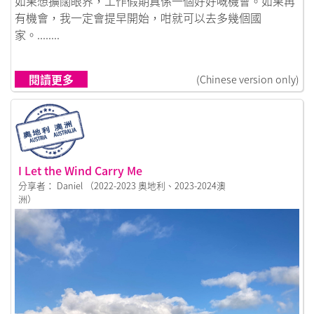
如果想擴闊眼界，工作假期真係一個好好嘅機會。如果再
有機會，我一定會提早開始，咁就可以去多幾個國
家。........
閱讀更多
(Chinese version only)
I Let the Wind Carry Me
分享者： Daniel （2022-2023 奧地利、2023-2024澳
洲）