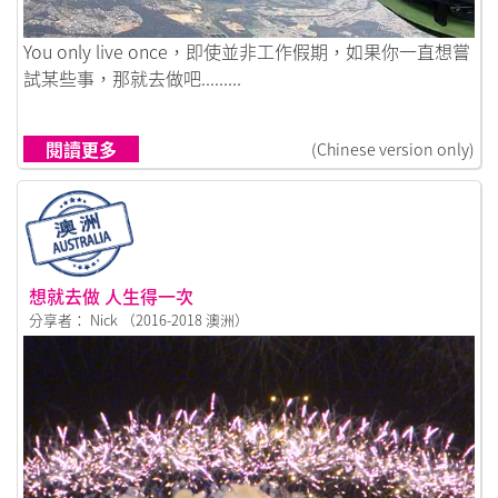
鏈接到可能是一輩子做過最好的決定
You only live once，即使並非工作假期，如果你一直想嘗
試某些事，那就去做吧.........
閱讀更多
(Chinese version only)
想就去做 人生得一次
分享者： Nick （2016-2018 澳洲）