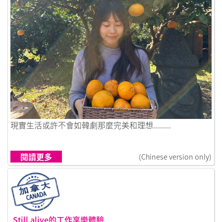
鏈接到在首爾的生活碎片，成為了我生命拼圖的一部分
現實生活或許不會如韓劇那麼完美和理想.........
閱讀更多
(Chinese version only)
Still alive的工作享樂體驗