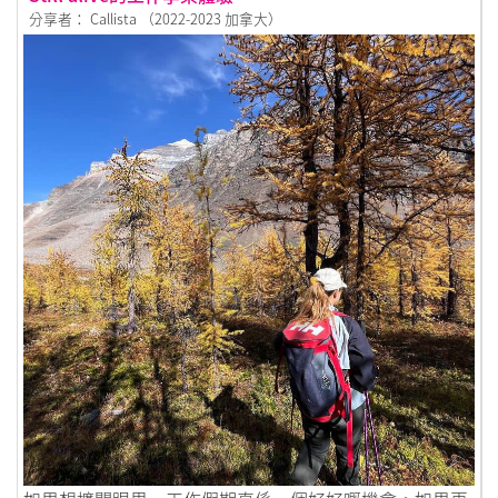
分享者： Callista （2022-2023 加拿大）
鏈接到Still alive的工作享樂體驗