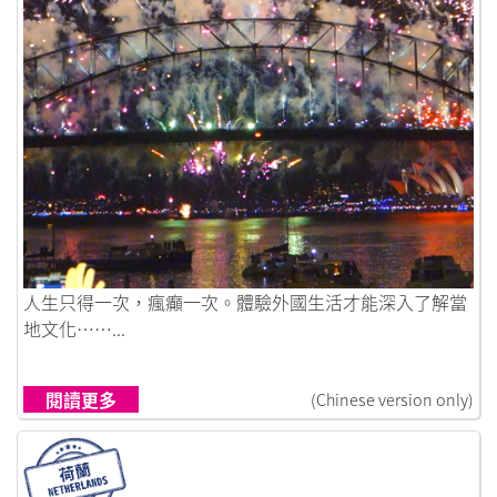
鏈接到想就去做 人生得一次
人生只得一次，瘋癲一次。體驗外國生活才能深入了解當
地文化……...
閱讀更多
(Chinese version only)