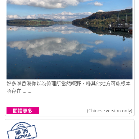
鏈接到I Let the Wind Carry Me
好多喺香港你以為係理所當然嘅野，喺其他地方可能根本
唔存在.........
閱讀更多
(Chinese version only)