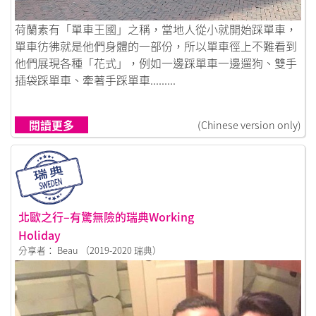
鏈接到白老鼠闖關荷蘭
荷蘭素有「單車王國」之稱，當地人從小就開始踩單車，
單車彷彿就是他們身體的一部份，所以單車徑上不難看到
他們展現各種「花式」，例如一邊踩單車一邊遛狗、雙手
插袋踩單車、牽著手踩單車.........
閱讀更多
(Chinese version only)
北歐之行–有驚無險的瑞典Working
Holiday
分享者： Beau （2019-2020 瑞典）