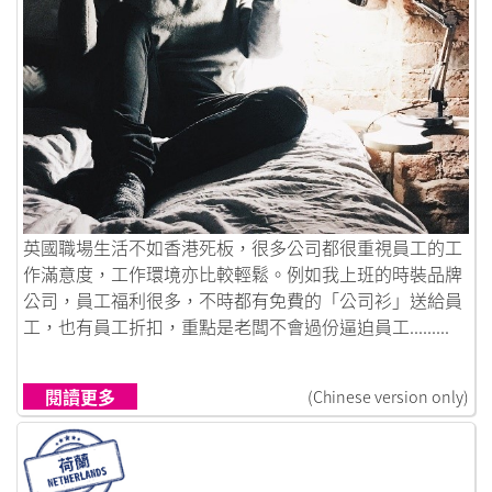
鏈接到離開 • 一個人闖蕩遊英倫
英國職場生活不如香港死板，很多公司都很重視員工的工
作滿意度，工作環境亦比較輕鬆。例如我上班的時裝品牌
公司，員工福利很多，不時都有免費的「公司衫」送給員
工，也有員工折扣，重點是老闆不會過份逼迫員工.........
閱讀更多
(Chinese version only)