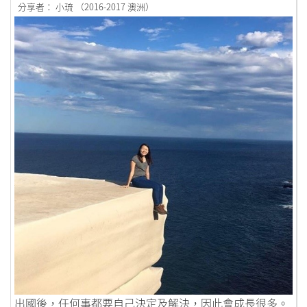
分享者： 小琉 （2016-2017 澳洲）
鏈接到80後跳出Comfort Zone，尋找真正的自己。
出國後，任何事都要自己決定及解決，因此會成長很多。