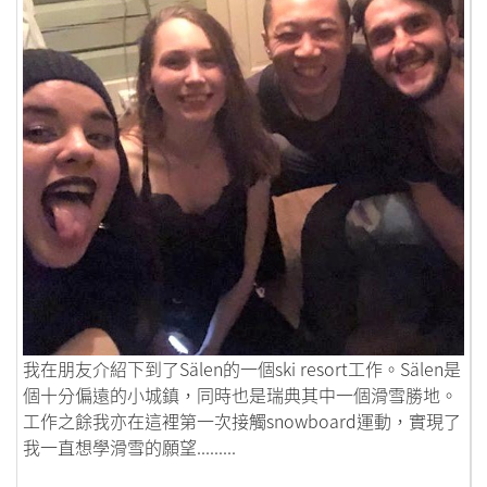
鏈接到北歐之行–有驚無險的瑞典Working Holiday
我在朋友介紹下到了Sälen的一個ski resort工作。Sälen是
個十分偏遠的小城鎮，同時也是瑞典其中一個滑雪勝地。
工作之餘我亦在這裡第一次接觸snowboard運動，實現了
我一直想學滑雪的願望.........