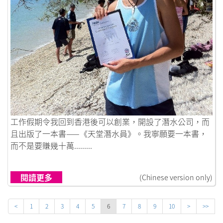
鏈接到大堡礁潛水記
工作假期令我回到香港後可以創業，開設了潛水公司，而
且出版了一本書——《天堂潛水員》。我寧願要一本書，
而不是要賺幾十萬.........
閱讀更多
(Chinese version only)
<
1
2
3
4
5
6
7
8
9
10
>
>>