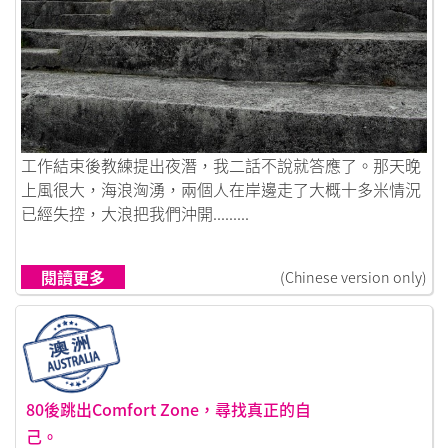
鏈接到夏潛冬雪
工作結束後教練提出夜潛，我二話不說就答應了。那天晚
上風很大，海浪洶湧，兩個人在岸邊走了大概十多米情況
已經失控，大浪把我們沖開.........
閱讀更多
(Chinese version only)
80後跳出Comfort Zone，尋找真正的自
己。