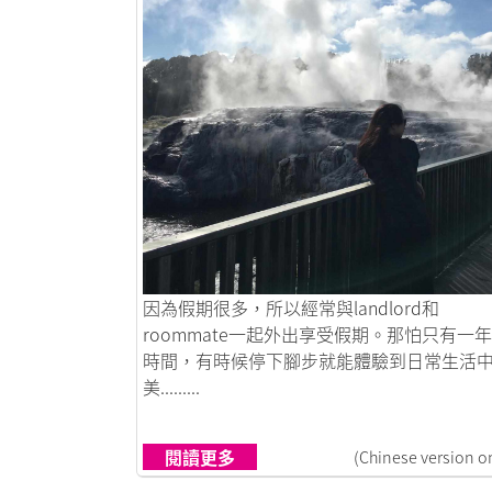
鏈接到人生無悔，說走就走吧！
因為假期很多，所以經常與landlord和
roommate一起外出享受假期。那怕只有一
時間，有時候停下腳步就能體驗到日常生活
美.........
閱讀更多
(Chinese version o