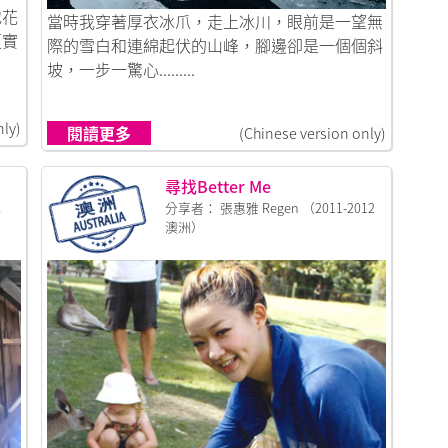
看發掘自己！
地花
鏈接到腦袋出走 No-brainer London
當時我穿著厚衣冰爪，走上冰川，眼前是一望無
更實
際的雪白和連綿起伏的山峰，腳邊卻是一個個斜
坡，一步一驚心.........
nly)
閱讀更多
(Chinese version only)
尋找Better Me
地
分享者： 張惠雅 Regen （2011-2012
澳洲）