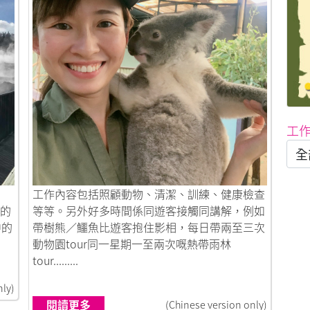
工
鏈接到Zookeeper的日常
工作內容包括照顧動物、清潔、訓練、健康檢查
年的
等等。另外好多時間係同遊客接觸同講解，例如
中的
帶樹熊／鱷魚比遊客抱住影相，每日帶兩至三次
動物園tour同一星期一至兩次嘅熱帶雨林
tour.........
nly)
閱讀更多
(Chinese version only)