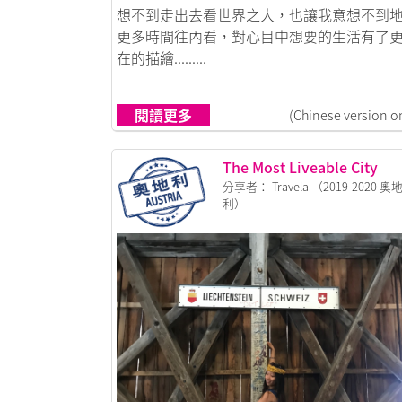
鏈接到荷蘭菇碌集：衝出去發現世界，往內
想不到走出去看世界之大，也讓我意想不到
更多時間往內看，對心目中想要的生活有了
在的描繪.........
閱讀更多
(Chinese version o
The Most Liveable City
分享者： Travela （2019-2020 奧
利）