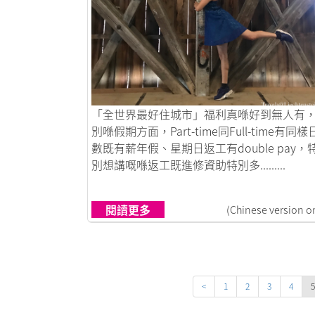
鏈接到The Most Liveable City
「全世界最好住城市」福利真喺好到無人有
別喺假期方面，Part-time同Full-time有同樣
數既有薪年假、星期日返工有double pay，
別想講嘅喺返工既進修資助特別多.........
閱讀更多
(Chinese version o
<
1
2
3
4
5