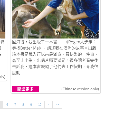
鏈接到尋找Better Me
，特
回港後，我出版了一本書——《Regen大步走：
日
尋找Better Me》，講述我在澳洲的故事。出版
特
這本書是我入行以來最滿意、最快樂的一件事，
甚至比出歌、出唱片還要滿足。很多讀者看完後
告訴我，這本書鼓勵了他們去工作假期，令我很
感動.........
nly)
閱讀更多
(Chinese version only)
6
7
8
9
10
>
>>