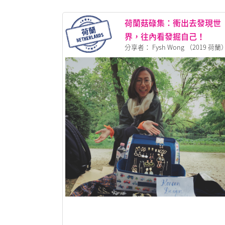
荷蘭菇碌集：衝出去發現世
界，往內看發掘自己！
分享者： Fysh Wong （2019 荷蘭