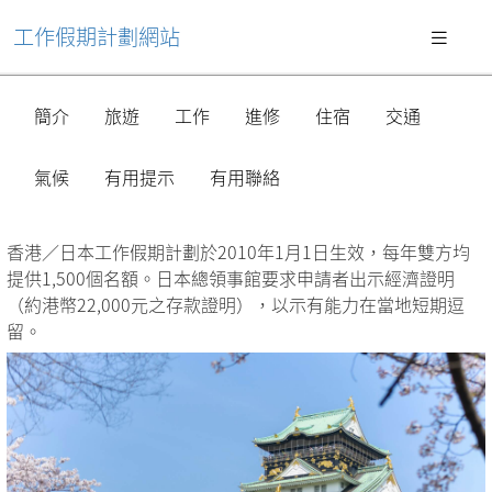
工作假期計劃網站
簡介
旅遊
工作
進修
住宿
交通
氣候
有用提示
有用聯絡
香港／日本工作假期計劃於2010年1月1日生效，每年雙方均
提供1,500個名額。日本總領事館要求申請者出示經濟證明
（約港幣22,000元之存款證明），以示有能力在當地短期逗
留。