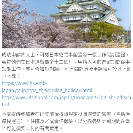
成功申請的人士，可獲日本總領事館簽發一張工作假期簽證，
容許他們在日本逗留最多十二個月。申請人可於逗留期間從事
短期工作，亦可修讀短期課程。 有關詳情及申請表可於以下網
址下載：
https://www.hk.emb-
japan.go.jp/itpr_zh/working_holiday.html
http://www.vfsglobal.com/japan/Hongkong/English/index.h
tml
本處提醒參加者在出發前須按照規定投購適當的醫療（包括治
療後運送）、住院及／或責任保險，以分擔參與計劃期間在當
地可能須要支付的有關費用。