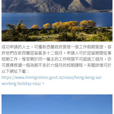
成功申請的人士，可獲新西蘭政府簽發一張工作假期簽證，容
許他們在新西蘭逗留最多十二個月。申請人可於逗留期間從事
短期工作，惟受聘於同一僱主的工作時間不可超過三個月，亦
可選擇修讀一個為期不多於六個月的短期課程。有關詳情可於
以下網址下載：
https://www.immigration.govt.nz/visas/hong-kong-sar-
working-holiday-visa/
。