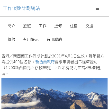
工作假期計劃網站
簡介
旅遊
工作
進修
住宿
交通
氣候
有用提示
有用聯絡
香港／新西蘭工作假期計劃於2001年4月1日生效，每年雙方
均提供400個名額。
新西蘭政府
要求申請者出示經濟證明
（4,200新西蘭元之存款證明），以示有能力在當地短期逗
留。